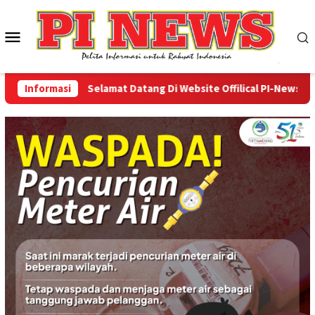
Loncat
ke
Menu
konten
Mobile
Informasi
Selamat Datang Di Website Offilical PI-News Online