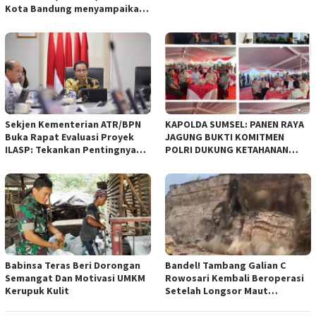
Kota Bandung menyampaikan
pandangan umum terhadap
empat Rancangan Peraturan
Daerah (Raperda) yang
diajukan Pemerintah Kota
Bandung
Sekjen Kementerian ATR/BPN
KAPOLDA SUMSEL: PANEN RAYA
Buka Rapat Evaluasi Proyek
JAGUNG BUKTI KOMITMEN
ILASP: Tekankan Pentingnya
POLRI DUKUNG KETAHANAN
Efisiensi dan Akuntabilitas
PANGAN NASIONAL
Anggaran
Babinsa Teras Beri Dorongan
Bandel! Tambang Galian C
Semangat Dan Motivasi UMKM
Rowosari Kembali Beroperasi
Kerupuk Kulit
Setelah Longsor Maut
Tewaskan Satu Orang