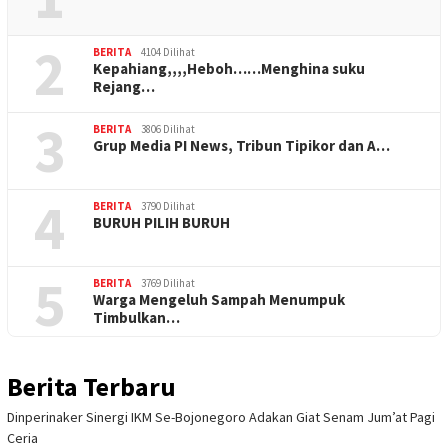
2
BERITA
4104 Dilihat
Kepahiang,,,,Heboh……Menghina suku
Rejang…
3
BERITA
3806 Dilihat
Grup Media PI News, Tribun Tipikor dan A…
4
BERITA
3790 Dilihat
BURUH PILIH BURUH
5
BERITA
3769 Dilihat
Warga Mengeluh Sampah Menumpuk
Timbulkan…
Berita Terbaru
Dinperinaker Sinergi IKM Se-Bojonegoro Adakan Giat Senam Jum’at Pagi
Ceria