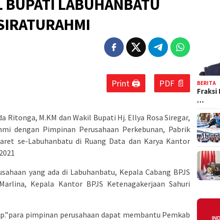
L BUPATI LABUHANBATU
SIRATURAHMI
Print 🖨
PDF 📄
BERITA
Fraksi
…
da Ritonga, M.KM dan Wakil Bupati Hj. Ellya Rosa Siregar,
hmi dengan Pimpinan Perusahaan Perkebunan, Pabrik
Karet se-Labuhanbatu di Ruang Data dan Karya Kantor
/2021
usahaan yang ada di Labuhanbatu, Kepala Cabang BPJS
 Marlina, Kepala Kantor BPJS Ketenagakerjaan Sahuri
rap.”para pimpinan perusahaan dapat membantu Pemkab