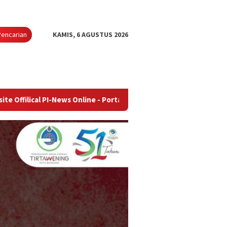
Pencarian
KAMIS, 6 AGUSTUS 2026
I-News Online - Portal Berita Terupdate & Terpercaya