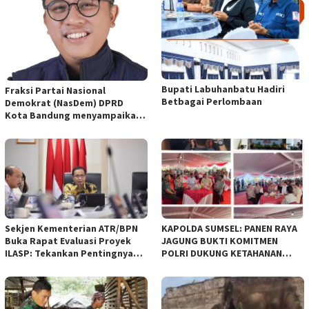
Bupati Labuhanbatu Hadiri
Fraksi Partai Nasional
Betbagai Perlombaan
Demokrat (NasDem) DPRD
Kota Bandung menyampaikan
pandangan umum terhadap
empat Rancangan Peraturan
Daerah (Raperda) yang
diajukan Pemerintah Kota
Bandung
Sekjen Kementerian ATR/BPN
KAPOLDA SUMSEL: PANEN RAYA
Buka Rapat Evaluasi Proyek
JAGUNG BUKTI KOMITMEN
ILASP: Tekankan Pentingnya
POLRI DUKUNG KETAHANAN
Efisiensi dan Akuntabilitas
PANGAN NASIONAL
Anggaran