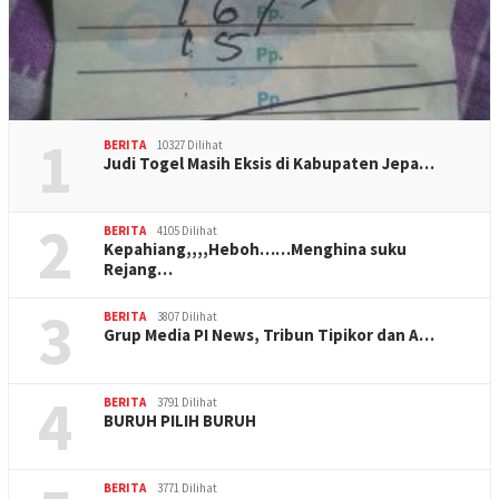
1
BERITA
10327 Dilihat
Judi Togel Masih Eksis di Kabupaten Jepa…
2
BERITA
4105 Dilihat
Kepahiang,,,,Heboh……Menghina suku
Rejang…
3
BERITA
3807 Dilihat
Grup Media PI News, Tribun Tipikor dan A…
4
BERITA
3791 Dilihat
BURUH PILIH BURUH
BERITA
3771 Dilihat