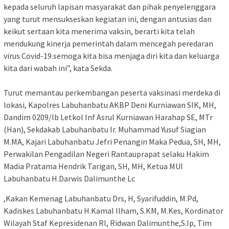
kepada seluruh lapisan masyarakat dan pihak penyelenggara
yang turut mensukseskan kegiatan ini, dengan antusias dan
keikut sertaan kita menerima vaksin, berarti kita telah
mendukung kinerja pemerintah dalam mencegah peredaran
virus Covid-19.semoga kita bisa menjaga diri kita dan keluarga
kita dari wabah ini”, kata Sekda.
Turut memantau perkembangan peserta vaksinasi merdeka di
lokasi, Kapolres Labuhanbatu AKBP Deni Kurniawan SIK, MH,
Dandim 0209/lb Letkol Inf Asrul Kurniawan Harahap SE, MTr
(Han), Sekdakab Labuhanbatu Ir. Muhammad Yusuf Siagian
M.MA, Kajari Labuhanbatu Jefri Penangin Maka Pedua, SH, MH,
Perwakilan Pengadilan Negeri Rantauprapat selaku Hakim
Madia Pratama Hendrik Tarigan, SH, MH, Ketua MUI
Labuhanbatu H.Darwis Dalimunthe Lc
,Kakan Kemenag Labuhanbatu Drs, H, Syarifuddin, M.Pd,
Kadiskes Labuhanbatu H.Kamal Ilham, S.KM, M.Kes, Kordinator
Wilayah Staf Kepresidenan RI, Ridwan Dalimunthe,S.Ip, Tim