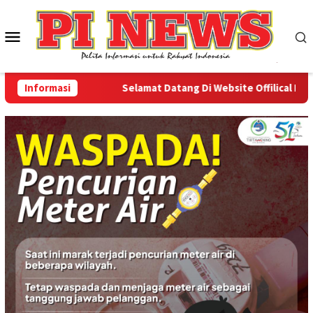
Loncat
ke
Menu
konten
Mobile
Informasi
Selamat Datang Di Website Offilical PI-News