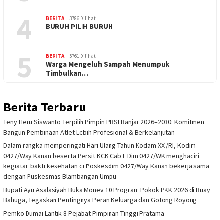
4
BERITA
3786 Dilihat
BURUH PILIH BURUH
5
BERITA
3761 Dilihat
Warga Mengeluh Sampah Menumpuk
Timbulkan…
Berita Terbaru
Teny Heru Siswanto Terpilih Pimpin PBSI Banjar 2026–2030: Komitmen
Bangun Pembinaan Atlet Lebih Profesional & Berkelanjutan
Dalam rangka memperingati Hari Ulang Tahun Kodam XXI/RI, Kodim
0427/Way Kanan beserta Persit KCK Cab L Dim 0427/WK menghadiri
kegiatan bakti kesehatan di Poskesdim 0427/Way Kanan bekerja sama
dengan Puskesmas Blambangan Umpu
Bupati Ayu Asalasiyah Buka Monev 10 Program Pokok PKK 2026 di Buay
Bahuga, Tegaskan Pentingnya Peran Keluarga dan Gotong Royong
Pemko Dumai Lantik 8 Pejabat Pimpinan Tinggi Pratama