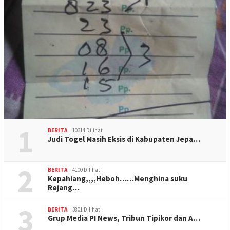
1
BERITA
10314 Dilihat
Judi Togel Masih Eksis di Kabupaten Jepa…
2
BERITA
4100 Dilihat
Kepahiang,,,,Heboh……Menghina suku
Rejang…
3
BERITA
3801 Dilihat
Grup Media PI News, Tribun Tipikor dan A…