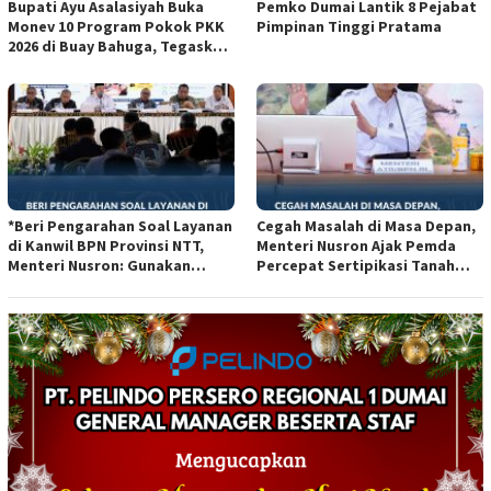
Bupati Ayu Asalasiyah Buka
Pemko Dumai Lantik 8 Pejabat
Monev 10 Program Pokok PKK
Pimpinan Tinggi Pratama
2026 di Buay Bahuga, Tegaskan
Pentingnya Peran Keluarga
dan Gotong Royong
*Beri Pengarahan Soal Layanan
Cegah Masalah di Masa Depan,
di Kanwil BPN Provinsi NTT,
Menteri Nusron Ajak Pemda
Menteri Nusron: Gunakan
Percepat Sertipikasi Tanah
Sudut Pandang Masyarakat*
Rumah Ibadah di NTT*