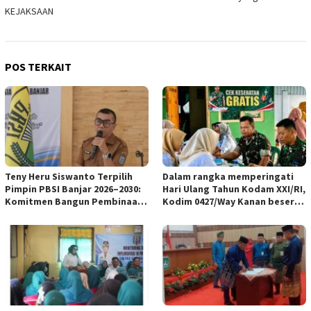
KEJAKSAAN
POS TERKAIT
Teny Heru Siswanto Terpilih
Dalam rangka memperingati
Pimpin PBSI Banjar 2026–2030:
Hari Ulang Tahun Kodam XXI/RI,
Komitmen Bangun Pembinaan
Kodim 0427/Way Kanan beserta
Atlet Lebih Profesional &
Persit KCK Cab L Dim 0427/WK
Berkelanjutan
menghadiri kegiatan bakti
kesehatan di Poskesdim
0427/Way Kanan bekerja sama
dengan Puskesmas
Blambangan Umpu