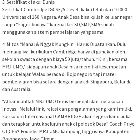
3. Sertifikat di akui Dunia.
Sertifikat Cambridge IGCSE/A-Level diakui lebih dari 10.000
Universitas di 160 Negara. Anak Desa bisa kuliah ke luar negeri
tanpa “kaget budaya” karena dari SD,SMP,SMA sudah
menggunakan sistem pembelajaran yang sama.
4. Mitos “Mahal & Nggak Mungkin” Harus Dipatahkan. Dulu
memang iya, kurikulum Cambridge hanya di gunakan oleh
sekolah swasta dengan biaya 50 juta/tahun. *Kini, bersama
MR.TUMO,* siapapun anak Desa bisa memiliki kesempatan
untuk belajar. Walau berada di Bojonegoro tapi materi
pembelajaran bisa setara dengan anak di Singapura, Belanda
dan Australia.
“Alhamdulillah MR.TUMO terus berbenah dan melakukan
Inovasi. Melalui link, relasi dan pengalaman yang kami miliki,
kurikulum Internasional CAMBRIDGE akan segera kami buka
dan terapkan untuk seluruh anak di pelosok Desa” Coach Priyo
CT,CPS® Founder MR.TUMO kampung Inggrisnya Kabupaten
Bojonegoro Jawa Timur.