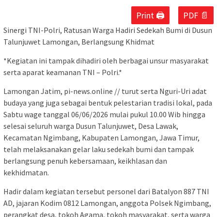
Print 🖨
PDF 📄
Sinergi TNI-Polri, Ratusan Warga Hadiri Sedekah Bumi di Dusun
Talunjuwet Lamongan, Berlangsung Khidmat
*Kegiatan ini tampak dihadiri oleh berbagai unsur masyarakat
serta aparat keamanan TNI – Polri.*
Lamongan Jatim, pi-news.online // turut serta Nguri-Uri adat
budaya yang juga sebagai bentuk pelestarian tradisi lokal, pada
Sabtu wage tanggal 06/06/2026 mulai pukul 10.00 Wib hingga
selesai seluruh warga Dusun Talunjuwet, Desa Lawak,
Kecamatan Ngimbang, Kabupaten Lamongan, Jawa Timur,
telah melaksanakan gelar laku sedekah bumi dan tampak
berlangsung penuh kebersamaan, keikhlasan dan
kekhidmatan.
Hadir dalam kegiatan tersebut personel dari Batalyon 887 TNI
AD, jajaran Kodim 0812 Lamongan, anggota Polsek Ngimbang,
perangkat desa, tokoh Agama, tokoh masyarakat, serta warga