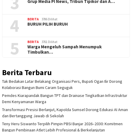
3
Grup Media PI News, Tribun Tipikor dan A…
4
BERITA
3786 Dilihat
BURUH PILIH BURUH
5
BERITA
3761 Dilihat
Warga Mengeluh Sampah Menumpuk
Timbulkan…
Berita Terbaru
Tak Bedakan Latar Belakang Organisasi Pers, Bupati Ogan Ilir Dorong
Kolaborasi Bangun Bumi Caram Seguguk
Pemdes Kiarapandak Bangun TPT dan Drainase Tingkatkan Infrastruktur
Demi Kenyamanan Warga
Transformasi Presisi Berlanjut, Kapolda Sumsel Dorong Edukasi AI Aman
dan Bertanggung Jawab di Sekolah
Teny Heru Siswanto Terpilih Pimpin PBSI Banjar 2026–2030: Komitmen
Bangun Pembinaan Atlet Lebih Profesional & Berkelanjutan