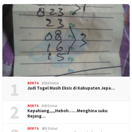
1
BERITA
10314 Dilihat
Judi Togel Masih Eksis di Kabupaten Jepa…
2
BERITA
4100 Dilihat
Kepahiang,,,,Heboh……Menghina suku
Rejang…
BERITA
3801 Dilihat