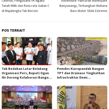
Cikeruh, Pengusaha YK Ngaku
Adventure: Pancoran Waterpark
Tanah Milik dan Rata-rata Galian C
Banyuwangi, Terbangkan Wahana
di Majalengka Tak Berizin.
Baru Water Slide Extreme
POS TERKAIT
Tak Bedakan Latar Belakang
Pemdes Kiarapandak Bangun
Organisasi Pers, Bupati Ogan
TPT dan Drainase Tingkatkan
Ilir Dorong Kolaborasi Bangun
Infrastruktur Demi
Bumi Caram Seguguk
Kenyamanan Warga