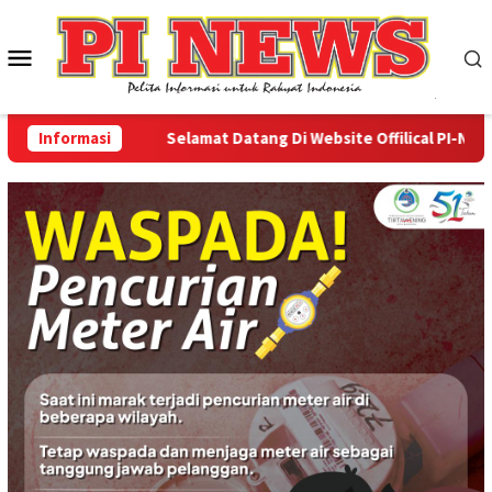
Loncat
ke
Menu
konten
Mobile
Informasi
Selamat Datang Di Website Offilical PI-News Onl