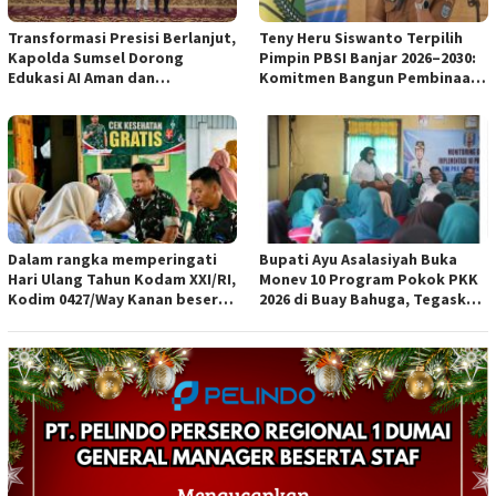
Transformasi Presisi Berlanjut,
Teny Heru Siswanto Terpilih
Kapolda Sumsel Dorong
Pimpin PBSI Banjar 2026–2030:
Edukasi AI Aman dan
Komitmen Bangun Pembinaan
Bertanggung Jawab di Sekolah
Atlet Lebih Profesional &
Berkelanjutan
Dalam rangka memperingati
Bupati Ayu Asalasiyah Buka
Hari Ulang Tahun Kodam XXI/RI,
Monev 10 Program Pokok PKK
Kodim 0427/Way Kanan beserta
2026 di Buay Bahuga, Tegaskan
Persit KCK Cab L Dim 0427/WK
Pentingnya Peran Keluarga
menghadiri kegiatan bakti
dan Gotong Royong
kesehatan di Poskesdim
0427/Way Kanan bekerja sama
dengan Puskesmas
Blambangan Umpu