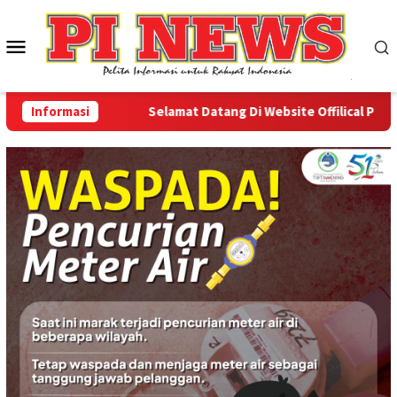
Loncat
ke
Menu
konten
Mobile
Informasi
Selamat Datang Di Website Offilical PI-News O