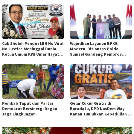
Cak Sholeh Pendiri LBH No Viral
Wujudkan Layanan BPKB
No Justice Meninggal Dunia,
Modern, Ditlantas Polda
Ketua Umum KWI Umar Hayat
Sumsel Gandeng Pemprov
Ucapkan Belangsungkawa
Sumsel
Pemkab Taput dan Partai
Gelar Cukur Gratis di
Demokrat Bersinergi Degan
Baradatu, DPD NasDem Way
Jaga Lingkungan
Kanan Tunjukkan Kepedulian di
Jumat Berkah