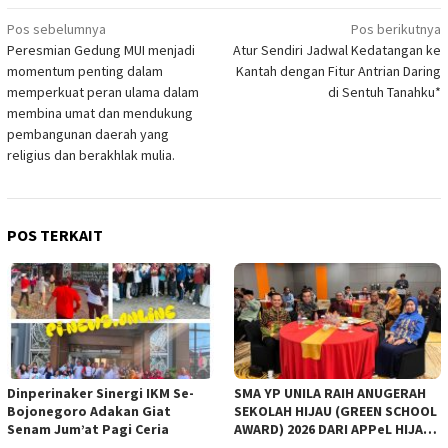
Navigasi
Pos sebelumnya
Pos berikutnya
Peresmian Gedung MUI menjadi
Atur Sendiri Jadwal Kedatangan ke
pos
momentum penting dalam
Kantah dengan Fitur Antrian Daring
memperkuat peran ulama dalam
di Sentuh Tanahku*
membina umat dan mendukung
pembangunan daerah yang
religius dan berakhlak mulia.
POS TERKAIT
Dinperinaker Sinergi IKM Se-
SMA YP UNILA RAIH ANUGERAH
Bojonegoro Adakan Giat
SEKOLAH HIJAU (GREEN SCHOOL
Senam Jum’at Pagi Ceria
AWARD) 2026 DARI APPeL HIJAU
INDONESIA