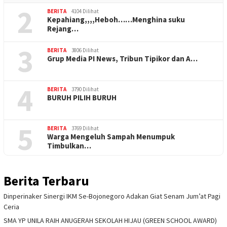
2
BERITA
4104 Dilihat
Kepahiang,,,,Heboh……Menghina suku
Rejang…
3
BERITA
3806 Dilihat
Grup Media PI News, Tribun Tipikor dan A…
4
BERITA
3790 Dilihat
BURUH PILIH BURUH
5
BERITA
3769 Dilihat
Warga Mengeluh Sampah Menumpuk
Timbulkan…
Berita Terbaru
Dinperinaker Sinergi IKM Se-Bojonegoro Adakan Giat Senam Jum’at Pagi
Ceria
SMA YP UNILA RAIH ANUGERAH SEKOLAH HIJAU (GREEN SCHOOL AWARD)