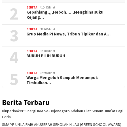
2
BERITA
4104 Dilihat
Kepahiang,,,,Heboh……Menghina suku
Rejang…
3
BERITA
3806 Dilihat
Grup Media PI News, Tribun Tipikor dan A…
4
BERITA
3790 Dilihat
BURUH PILIH BURUH
5
BERITA
3769 Dilihat
Warga Mengeluh Sampah Menumpuk
Timbulkan…
Berita Terbaru
Dinperinaker Sinergi IKM Se-Bojonegoro Adakan Giat Senam Jum’at Pagi
Ceria
SMA YP UNILA RAIH ANUGERAH SEKOLAH HIJAU (GREEN SCHOOL AWARD)