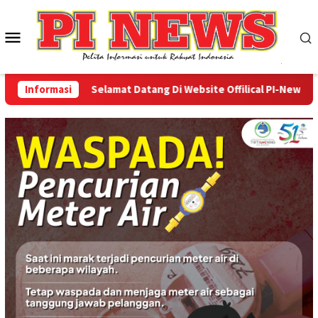
Loncat
ke
Menu
konten
Mobile
Informasi
Selamat Datang Di Website Offilical PI-News Online