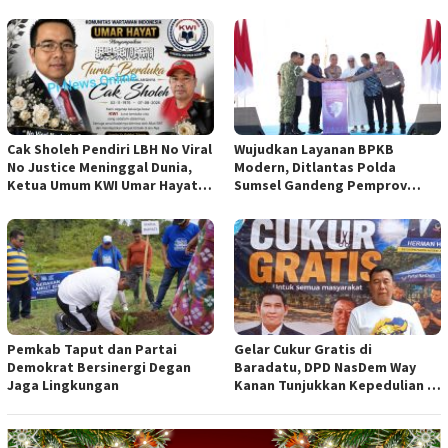
INDONESIA
Cak Sholeh Pendiri LBH No Viral
Wujudkan Layanan BPKB
No Justice Meninggal Dunia,
Modern, Ditlantas Polda
Ketua Umum KWI Umar Hayat
Sumsel Gandeng Pemprov
Ucapkan Belangsungkawa
Sumsel
Pemkab Taput dan Partai
Gelar Cukur Gratis di
Demokrat Bersinergi Degan
Baradatu, DPD NasDem Way
Jaga Lingkungan
Kanan Tunjukkan Kepedulian di
Jumat Berkah