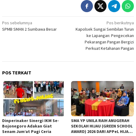
Navigasi
Pos sebelumnya
Pos berikutnya
SPMB SMAN 2 Sumbawa Besar
Kapolsek Sungai Sembilan Turun
pos
ke Lapangan: Pengecekan
Pekarangan Pangan Bergizi
Perkuat Ketahanan Pangan
POS TERKAIT
Dinperinaker Sinergi IKM Se-
SMA YP UNILA RAIH ANUGERAH
Bojonegoro Adakan Giat
SEKOLAH HIJAU (GREEN SCHOOL
Senam Jum’at Pagi Ceria
AWARD) 2026 DARI APPeL HIJAU