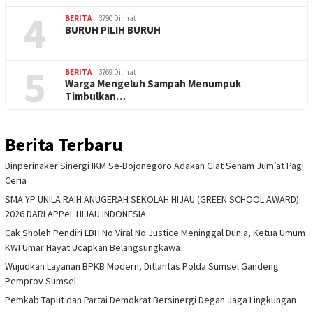
4
BERITA
3790 Dilihat
BURUH PILIH BURUH
5
BERITA
3769 Dilihat
Warga Mengeluh Sampah Menumpuk
Timbulkan…
Berita Terbaru
Dinperinaker Sinergi IKM Se-Bojonegoro Adakan Giat Senam Jum’at Pagi
Ceria
SMA YP UNILA RAIH ANUGERAH SEKOLAH HIJAU (GREEN SCHOOL AWARD)
2026 DARI APPeL HIJAU INDONESIA
Cak Sholeh Pendiri LBH No Viral No Justice Meninggal Dunia, Ketua Umum
KWI Umar Hayat Ucapkan Belangsungkawa
Wujudkan Layanan BPKB Modern, Ditlantas Polda Sumsel Gandeng
Pemprov Sumsel
Pemkab Taput dan Partai Demokrat Bersinergi Degan Jaga Lingkungan