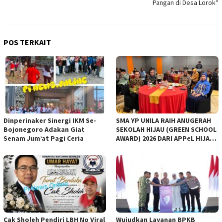
Pangan di Desa Lorok*
POS TERKAIT
Dinperinaker Sinergi IKM Se-
SMA YP UNILA RAIH ANUGERAH
Bojonegoro Adakan Giat
SEKOLAH HIJAU (GREEN SCHOOL
Senam Jum’at Pagi Ceria
AWARD) 2026 DARI APPeL HIJAU
INDONESIA
Cak Sholeh Pendiri LBH No Viral
Wujudkan Layanan BPKB