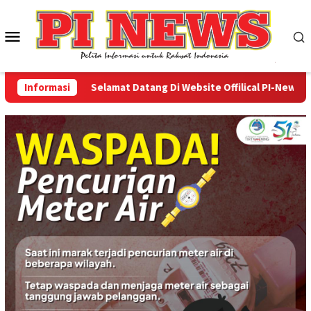
Loncat
ke
Menu
konten
Mobile
Informasi
Selamat Datang Di Website Offilical PI-News Onlin