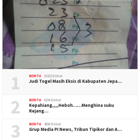
1
BERITA
10323 Dilihat
Judi Togel Masih Eksis di Kabupaten Jepa…
2
BERITA
4104 Dilihat
Kepahiang,,,,Heboh……Menghina suku
Rejang…
3
BERITA
3806 Dilihat
Grup Media PI News, Tribun Tipikor dan A…