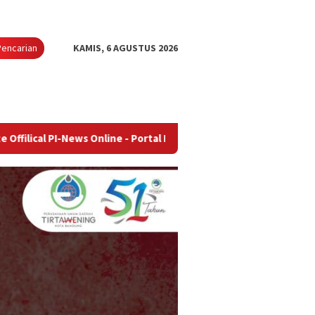
Pencarian
KAMIS, 6 AGUSTUS 2026
ews Online - Portal Berita Terupdate & Terpercaya