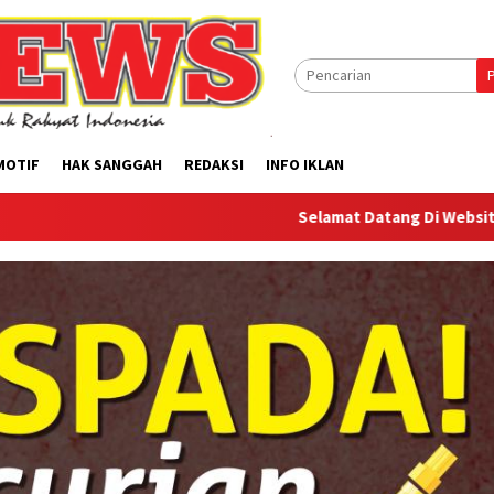
MOTIF
HAK SANGGAH
REDAKSI
INFO IKLAN
Selamat Datang Di Website Offilical PI-N