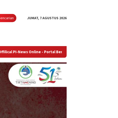
encarian
JUMAT, 7 AGUSTUS 2026
s Online - Portal Berita Terupdate & Terpercaya