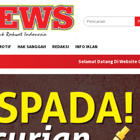
P
MOTIF
HAK SANGGAH
REDAKSI
INFO IKLAN
Selamat Datang Di Website Offilical PI-New