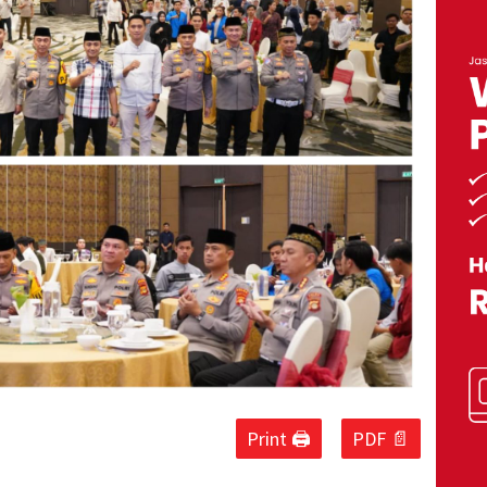
Print 🖨
PDF 📄