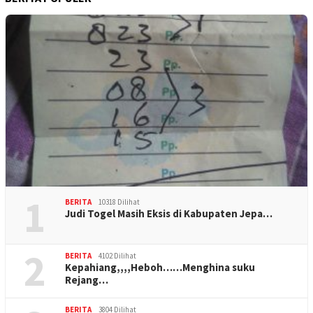
1
BERITA
10318 Dilihat
Judi Togel Masih Eksis di Kabupaten Jepa…
2
BERITA
4102 Dilihat
Kepahiang,,,,Heboh……Menghina suku
Rejang…
BERITA
3804 Dilihat