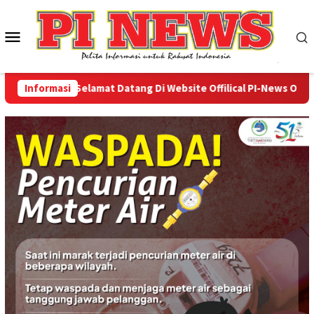
Loncat
ke
Menu
konten
Mobile
Informasi
Selamat Datang Di Website Offilical PI-News Online - 