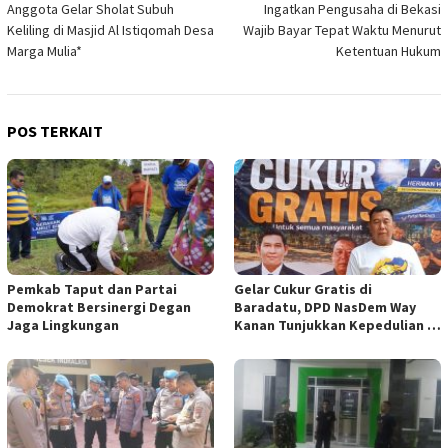
Anggota Gelar Sholat Subuh
Ingatkan Pengusaha di Bekasi
Keliling di Masjid Al Istiqomah Desa
Wajib Bayar Tepat Waktu Menurut
Marga Mulia*
Ketentuan Hukum
POS TERKAIT
Pemkab Taput dan Partai
Gelar Cukur Gratis di
Demokrat Bersinergi Degan
Baradatu, DPD NasDem Way
Jaga Lingkungan
Kanan Tunjukkan Kepedulian di
Jumat Berkah