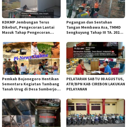
KDKMP Jembungan Terus
Pegangan dan Sentuhan
Dikebut, Pengecoran Lantai
Tangan Membawa Asa, TMMD
Masuk Tahap Pengecoran
Sengkuyung Tahap III TA. 2026
Lantai.
Wujudkan Hunian Yang Nyaman
Pemkab Bojonegoro Hentikan
PELATARAN SABTU 08 AGUSTUS,
Sementara Kegiatan Tambang
ATR/BPN KAB CIREBON LAKUKAN
Tanah Urug di Desa Sumberjo
PELAYANAN
Trucuk, Siapkan Pertemuan
Lintas Instansi