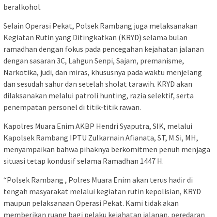
beralkohol.
Selain Operasi Pekat, Polsek Rambang juga melaksanakan
Kegiatan Rutin yang Ditingkatkan (KRYD) selama bulan
ramadhan dengan fokus pada pencegahan kejahatan jalanan
dengan sasaran 3C, Lahgun Senpi, Sajam, premanisme,
Narkotika, judi, dan miras, khususnya pada waktu menjelang
dan sesudah sahur dan setelah sholat tarawih. KRYD akan
dilaksanakan melalui patroli hunting, razia selektif, serta
penempatan personel di titik-titik rawan.
Kapolres Muara Enim AKBP Hendri Syaputra, SIK, melalui
Kapolsek Rambang IPTU Zulkarnain Afianata, ST, M.Si, MH,
menyampaikan bahwa pihaknya berkomitmen penuh menjaga
situasi tetap kondusif selama Ramadhan 1447 H.
“Polsek Rambang , Polres Muara Enim akan terus hadir di
tengah masyarakat melalui kegiatan rutin kepolisian, KRYD
maupun pelaksanaan Operasi Pekat. Kami tidak akan
memberikan ruang bagi pelaku kejahatan jalanan, peredaran