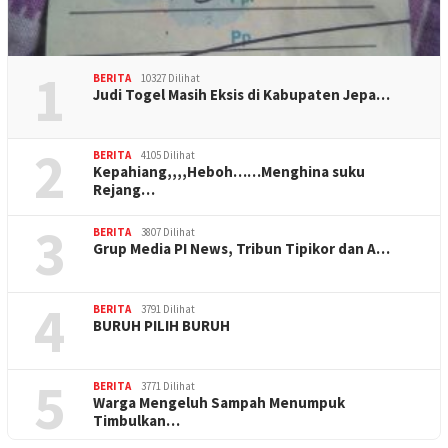
1
BERITA
10327 Dilihat
Judi Togel Masih Eksis di Kabupaten Jepa…
2
BERITA
4105 Dilihat
Kepahiang,,,,Heboh……Menghina suku
Rejang…
3
BERITA
3807 Dilihat
Grup Media PI News, Tribun Tipikor dan A…
4
BERITA
3791 Dilihat
BURUH PILIH BURUH
5
BERITA
3771 Dilihat
Warga Mengeluh Sampah Menumpuk
Timbulkan…