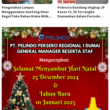
Pengolahan Lumpur
Polresta Bandung Ungkap 29
Menggunakan Gentong Emas
Kasus C3, 36 Tersangka
Ilegal Pake Bahan Kimia Milik
Diamankan dalam Periode
Bos Wasid Andi dan Endang,
Juni-Juli 2026
Aparat Penegak Hukum ( APH )
Jangan Sampai Diam Saja