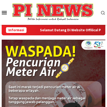
Loncat
ke
Menu
konten
Mobile
Informasi
Selamat Datang Di Website Offilical PI-News 