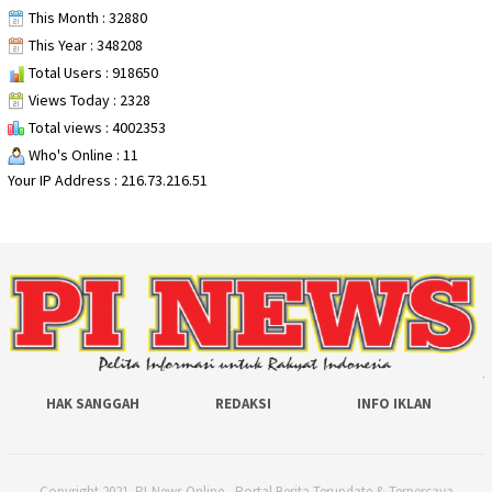
This Month : 32880
This Year : 348208
Total Users : 918650
Views Today : 2328
Total views : 4002353
Who's Online : 11
Your IP Address : 216.73.216.51
HAK SANGGAH
REDAKSI
INFO IKLAN
Copyright 2021. PI-News Online - Portal Berita Terupdate & Terpercaya