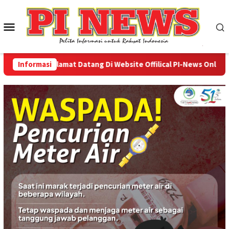
Loncat
ke
Menu
konten
Mobile
Informasi
Selamat Datang Di Website Offilical PI-News Online - Por