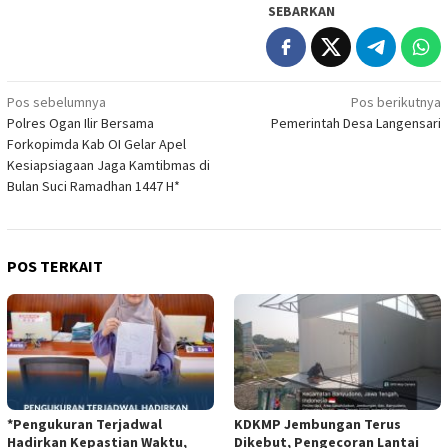
SEBARKAN
Navigasi
Pos sebelumnya
Pos berikutnya
Polres Ogan Ilir Bersama
Pemerintah Desa Langensari
pos
Forkopimda Kab OI Gelar Apel
Kesiapsiagaan Jaga Kamtibmas di
Bulan Suci Ramadhan 1447 H*
POS TERKAIT
*Pengukuran Terjadwal
KDKMP Jembungan Terus
Hadirkan Kepastian Waktu,
Dikebut, Pengecoran Lantai