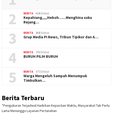
2
BERITA
4106 Dilihat
Kepahiang,,,,Heboh……Menghina suku
Rejang…
3
BERITA
3808 Dilihat
Grup Media PI News, Tribun Tipikor dan A…
4
BERITA
3792 Dilihat
BURUH PILIH BURUH
5
BERITA
3772 Dilihat
Warga Mengeluh Sampah Menumpuk
Timbulkan…
Berita Terbaru
*Pengukuran Terjadwal Hadirkan Kepastian Waktu, Masyarakat Tak Perlu
Lama Menunggu Layanan Pertanahan