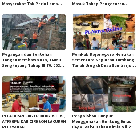
Masyarakat Tak Perlu Lama
Masuk Tahap Pengecoran
Menunggu Layanan Pertanahan
Lantai.
Pegangan dan Sentuhan
Pemkab Bojonegoro Hentikan
Tangan Membawa Asa, TMMD
Sementara Kegiatan Tambang
Sengkuyung Tahap III TA. 2026
Tanah Urug di Desa Sumberjo
Wujudkan Hunian Yang Nyaman
Trucuk, Siapkan Pertemuan
Lintas Instansi
PELATARAN SABTU 08 AGUSTUS,
Pengolahan Lumpur
ATR/BPN KAB CIREBON LAKUKAN
Menggunakan Gentong Emas
PELAYANAN
Ilegal Pake Bahan Kimia Milik
Bos Wasid Andi dan Endang,
Aparat Penegak Hukum ( APH )