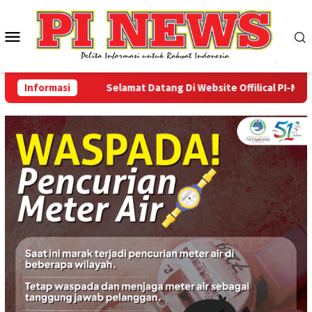
Loncat
ke
Menu
konten
Mobile
Informasi
Selamat Datang Di Website Offilical PI-News Onl