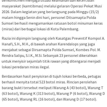
berkomitmen menjaga situasi keamanan dan ketertiban
masyarakat (kamtibmas) melalui gelaran Operasi Pekat Musi
2026. Dalam kegiatan yang berlangsung pada Minggu (15/2)
malam hingga Senin dini hari, personel Ditsamapta Polda
Sumsel berhasil mengamankan ratusan botol minuman keras
(miras) dari berbagai lokasi di Kota Palembang.
Razia ini dipimpin langsung oleh Kasatgas Preventif Kompol A.
Hanafi, S.H., M.H., di bawah arahan Karendalops yang juga
menjabat sebagai Dirsamapta Polda Sumsel, Kombes Pol. M.
Rendra Salipu, S.I.K., M.Si. Sebanyak 23 personel dikerahkan
untuk menyisir sejumlah titik rawan yang ditengarai menjadi
lokasi peredaran miras ilegal.
Berdasarkan hasil penyisiran di tujuh lokasi berbeda, petugas
berhasil menyita total 523 botol miras. Rincian perolehan
barang bukti tersebut meliputi Warung A (43 botol), Warung T
(63 botol), Warung K (313 botol), Warung P (6 botol), Warung D
(65 botol), Warung RL (16 botol), dan Warung D (17 botol).