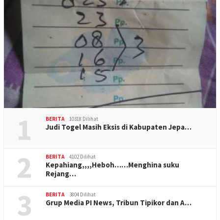
1
BERITA
10318 Dilihat
Judi Togel Masih Eksis di Kabupaten Jepa…
2
BERITA
4102 Dilihat
Kepahiang,,,,Heboh……Menghina suku
Rejang…
3
BERITA
3804 Dilihat
Grup Media PI News, Tribun Tipikor dan A…