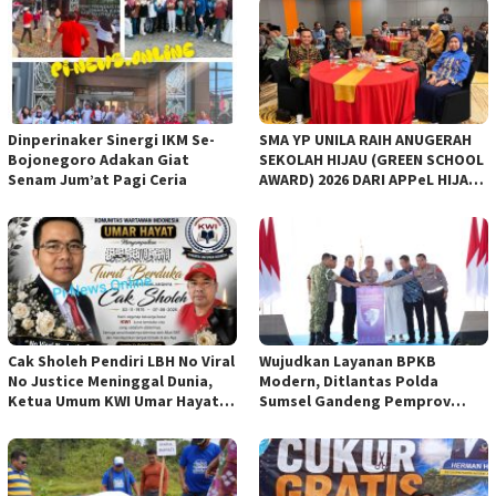
Dinperinaker Sinergi IKM Se-
SMA YP UNILA RAIH ANUGERAH
Bojonegoro Adakan Giat
SEKOLAH HIJAU (GREEN SCHOOL
Senam Jum’at Pagi Ceria
AWARD) 2026 DARI APPeL HIJAU
INDONESIA
Cak Sholeh Pendiri LBH No Viral
Wujudkan Layanan BPKB
No Justice Meninggal Dunia,
Modern, Ditlantas Polda
Ketua Umum KWI Umar Hayat
Sumsel Gandeng Pemprov
Ucapkan Belangsungkawa
Sumsel