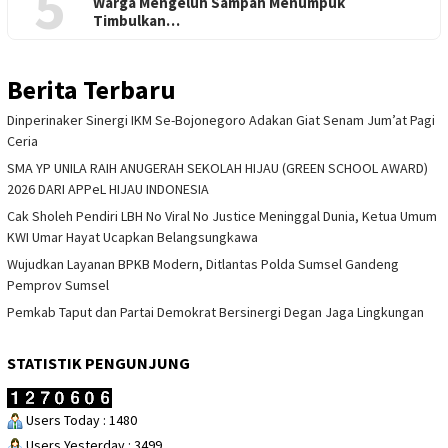
5
Warga Mengeluh Sampah Menumpuk
Timbulkan…
Berita Terbaru
Dinperinaker Sinergi IKM Se-Bojonegoro Adakan Giat Senam Jum’at Pagi
Ceria
SMA YP UNILA RAIH ANUGERAH SEKOLAH HIJAU (GREEN SCHOOL AWARD)
2026 DARI APPeL HIJAU INDONESIA
Cak Sholeh Pendiri LBH No Viral No Justice Meninggal Dunia, Ketua Umum
KWI Umar Hayat Ucapkan Belangsungkawa
Wujudkan Layanan BPKB Modern, Ditlantas Polda Sumsel Gandeng
Pemprov Sumsel
Pemkab Taput dan Partai Demokrat Bersinergi Degan Jaga Lingkungan
STATISTIK PENGUNJUNG
Users Today : 1480
Users Yesterday : 3499