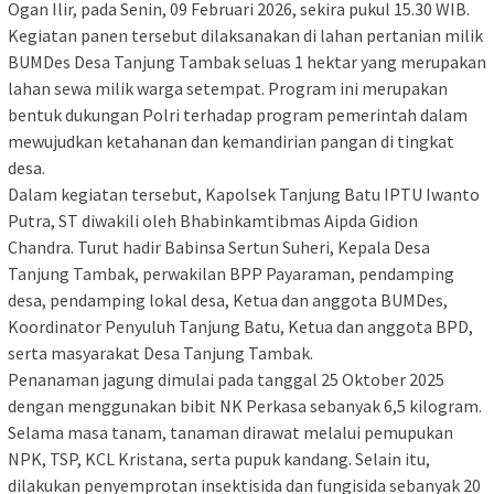
Ogan Ilir, pada Senin, 09 Februari 2026, sekira pukul 15.30 WIB.
‎Kegiatan panen tersebut dilaksanakan di lahan pertanian milik
BUMDes Desa Tanjung Tambak seluas 1 hektar yang merupakan
lahan sewa milik warga setempat. Program ini merupakan
bentuk dukungan Polri terhadap program pemerintah dalam
mewujudkan ketahanan dan kemandirian pangan di tingkat
desa.
‎Dalam kegiatan tersebut, Kapolsek Tanjung Batu IPTU Iwanto
Putra, ST diwakili oleh Bhabinkamtibmas Aipda Gidion
Chandra. Turut hadir Babinsa Sertun Suheri, Kepala Desa
Tanjung Tambak, perwakilan BPP Payaraman, pendamping
desa, pendamping lokal desa, Ketua dan anggota BUMDes,
Koordinator Penyuluh Tanjung Batu, Ketua dan anggota BPD,
serta masyarakat Desa Tanjung Tambak.
‎Penanaman jagung dimulai pada tanggal 25 Oktober 2025
dengan menggunakan bibit NK Perkasa sebanyak 6,5 kilogram.
Selama masa tanam, tanaman dirawat melalui pemupukan
NPK, TSP, KCL Kristana, serta pupuk kandang. Selain itu,
dilakukan penyemprotan insektisida dan fungisida sebanyak 20