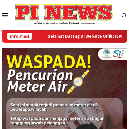
Loncat
ke
Menu
konten
Mobile
Informasi
Selamat Datang Di Website Offilical PI-News O