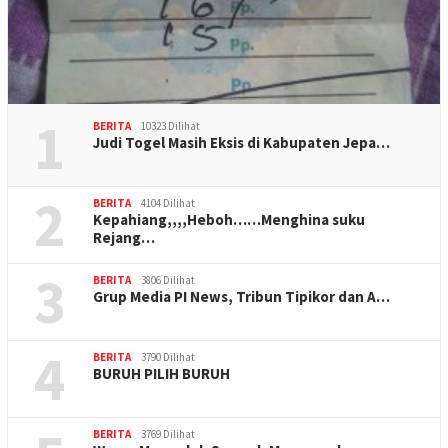
1
BERITA
10323 Dilihat
Judi Togel Masih Eksis di Kabupaten Jepa…
2
BERITA
4104 Dilihat
Kepahiang,,,,Heboh……Menghina suku
Rejang…
3
BERITA
3806 Dilihat
Grup Media PI News, Tribun Tipikor dan A…
4
BERITA
3790 Dilihat
BURUH PILIH BURUH
BERITA
3769 Dilihat