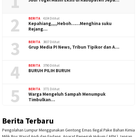
1
2
BERITA
4104 Dilihat
Kepahiang,,,,Heboh……Menghina suku
Rejang…
3
BERITA
3807 Dilihat
Grup Media PI News, Tribun Tipikor dan A…
4
BERITA
3790 Dilihat
BURUH PILIH BURUH
5
BERITA
3771 Dilihat
Warga Mengeluh Sampah Menumpuk
Timbulkan…
Berita Terbaru
Pengolahan Lumpur Menggunakan Gentong Emas Ilegal Pake Bahan Kimia
Milik Bos Wasid Andi dan Endang, Aparat Penegak Hukum ( APH ) Jangan