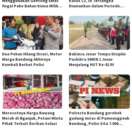
Menggunakan Gentong Emas
Kasus C3, 36 Tersangka
Ilegal Pake Bahan Kimia Milik
Diamankan dalam Periode
Bos Wasid Andi dan Endang,
Juni-Juli 2026
Aparat Penegak Hukum ( APH )
Jangan Sampai Diam Saja
Dua Pekan Hilang Dicuri, Motor
Babinsa Jenar Tempa Disiplin
Warga Bandung Akhirnya
Paskibra SMKN 1 Jenar
Kembali Berkat Polisi
Menjelang HUT Ke-81 RI
Merosotnya Harga Bawang
Polresta Bandung gerebek
Merah di Nganjuk, Petani Minta
gudang miras di Pameungpeuk
Pihak Terkait Berikan Solusi
Bandung, Polisi Sita 7.000
Botol Berbagai Merek