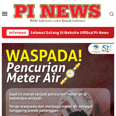
Loncat
ke
Menu
konten
Mobile
Informasi
Selamat Datang Di Website Offilical PI-News Online 