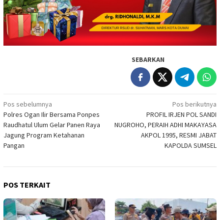
SEBARKAN
Navigasi
Pos sebelumnya
Pos berikutnya
‎Polres Ogan Ilir Bersama Ponpes
PROFIL IRJEN POL SANDI
pos
Raudhatul Ulum Gelar Panen Raya
NUGROHO, PERAIH ADHI MAKAYASA
Jagung Program Ketahanan
AKPOL 1995, RESMI JABAT
Pangan
KAPOLDA SUMSEL
POS TERKAIT