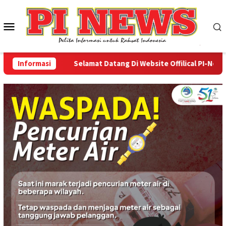
Loncat
ke
Menu
konten
Mobile
Informasi
Selamat Datang Di Website Offilical PI-News Onl