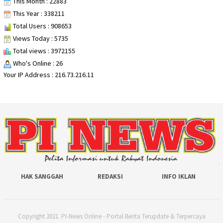
This Month : 22883
This Year : 338211
Total Users : 908653
Views Today : 5735
Total views : 3972155
Who's Online : 26
Your IP Address : 216.73.216.11
HAK SANGGAH
REDAKSI
INFO IKLAN
Copyright 2021. PI-News Online - Portal Berita Terupdate & Terpercaya