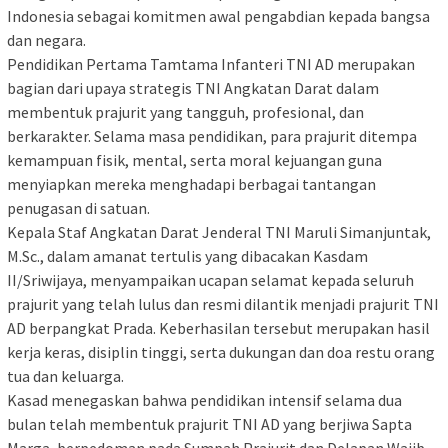
Indonesia sebagai komitmen awal pengabdian kepada bangsa
dan negara.
Pendidikan Pertama Tamtama Infanteri TNI AD merupakan
bagian dari upaya strategis TNI Angkatan Darat dalam
membentuk prajurit yang tangguh, profesional, dan
berkarakter. Selama masa pendidikan, para prajurit ditempa
kemampuan fisik, mental, serta moral kejuangan guna
menyiapkan mereka menghadapi berbagai tantangan
penugasan di satuan.
Kepala Staf Angkatan Darat Jenderal TNI Maruli Simanjuntak,
M.Sc., dalam amanat tertulis yang dibacakan Kasdam
II/Sriwijaya, menyampaikan ucapan selamat kepada seluruh
prajurit yang telah lulus dan resmi dilantik menjadi prajurit TNI
AD berpangkat Prada. Keberhasilan tersebut merupakan hasil
kerja keras, disiplin tinggi, serta dukungan dan doa restu orang
tua dan keluarga.
Kasad menegaskan bahwa pendidikan intensif selama dua
bulan telah membentuk prajurit TNI AD yang berjiwa Sapta
Marga, berpedoman pada Sumpah Prajurit dan Delapan Wajib