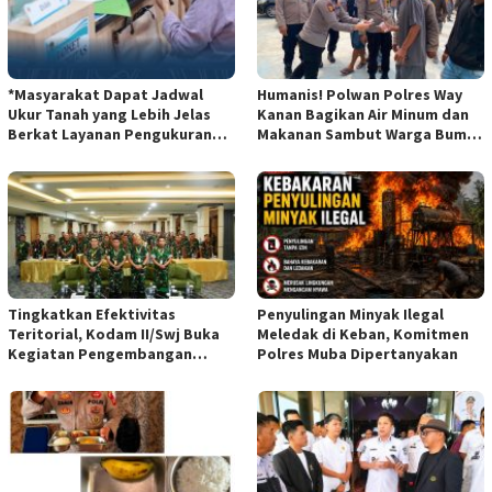
*Masyarakat Dapat Jadwal
Humanis! Polwan Polres Way
Ukur Tanah yang Lebih Jelas
Kanan Bagikan Air Minum dan
Berkat Layanan Pengukuran
Makanan Sambut Warga Bumi
Terjadwal*
Harjo*dan
Tingkatkan Efektivitas
Penyulingan Minyak Ilegal
Teritorial, Kodam II/Swj Buka
Meledak di Keban, Komitmen
Kegiatan Pengembangan
Polres Muba Dipertanyakan
Kemampuan Komunikasi
Apkowil TA 2026*