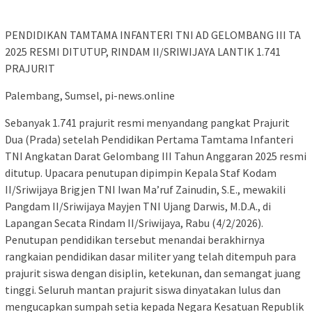
PENDIDIKAN TAMTAMA INFANTERI TNI AD GELOMBANG III TA
2025 RESMI DITUTUP, RINDAM II/SRIWIJAYA LANTIK 1.741
PRAJURIT
Palembang, Sumsel, pi-news.online
Sebanyak 1.741 prajurit resmi menyandang pangkat Prajurit
Dua (Prada) setelah Pendidikan Pertama Tamtama Infanteri
TNI Angkatan Darat Gelombang III Tahun Anggaran 2025 resmi
ditutup. Upacara penutupan dipimpin Kepala Staf Kodam
II/Sriwijaya Brigjen TNI Iwan Ma’ruf Zainudin, S.E., mewakili
Pangdam II/Sriwijaya Mayjen TNI Ujang Darwis, M.D.A., di
Lapangan Secata Rindam II/Sriwijaya, Rabu (4/2/2026).
Penutupan pendidikan tersebut menandai berakhirnya
rangkaian pendidikan dasar militer yang telah ditempuh para
prajurit siswa dengan disiplin, ketekunan, dan semangat juang
tinggi. Seluruh mantan prajurit siswa dinyatakan lulus dan
mengucapkan sumpah setia kepada Negara Kesatuan Republik