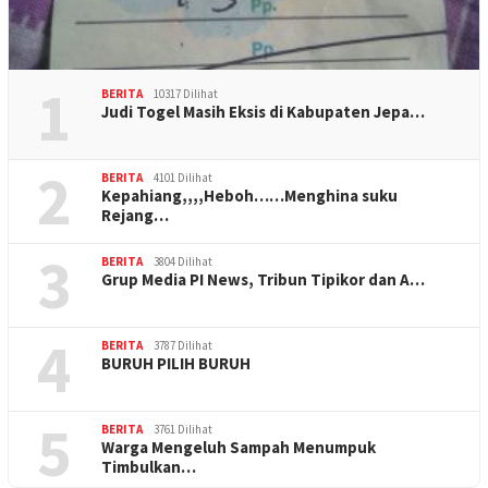
1
BERITA
10317 Dilihat
Judi Togel Masih Eksis di Kabupaten Jepa…
2
BERITA
4101 Dilihat
Kepahiang,,,,Heboh……Menghina suku
Rejang…
3
BERITA
3804 Dilihat
Grup Media PI News, Tribun Tipikor dan A…
4
BERITA
3787 Dilihat
BURUH PILIH BURUH
5
BERITA
3761 Dilihat
Warga Mengeluh Sampah Menumpuk
Timbulkan…