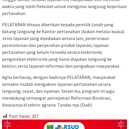
waktu yang lebih fleksibel untuk mengurus langsung keperluan
pertanahan.
PELATARAN khusus diberikan kepada pemilik tanah yang
datang langsung ke Kantor pertanahan (bukan melalui kuasa).
Jenis layanan yang disediakan antara lain, penerimaan
permohonan dan penyerahan produk layanan; layanan
pertanahan yang belum tersedia secara elektronik;
pengecekan elektronik yang harus diajukan langsung ke
kantor; serta layanan informasi dan pengaduan masyarakat.
Agha berharap, dengan hadirnya PELATARAN, masyarakat
semakin mudah mengakses layanan pertanahan secara
langsung, cepat, dan nyaman. Selain itu, program ini juga
mendukung semangat percepatan Reformasi Birokrasi,
khususnya di sektor agraria. Tandas nya (Dudi)
Post Views:
267