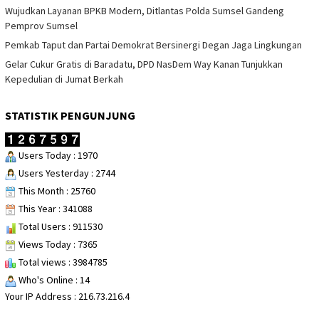
Wujudkan Layanan BPKB Modern, Ditlantas Polda Sumsel Gandeng
Pemprov Sumsel
Pemkab Taput dan Partai Demokrat Bersinergi Degan Jaga Lingkungan
Gelar Cukur Gratis di Baradatu, DPD NasDem Way Kanan Tunjukkan
Kepedulian di Jumat Berkah
STATISTIK PENGUNJUNG
Users Today : 1970
Users Yesterday : 2744
This Month : 25760
This Year : 341088
Total Users : 911530
Views Today : 7365
Total views : 3984785
Who's Online : 14
Your IP Address : 216.73.216.4