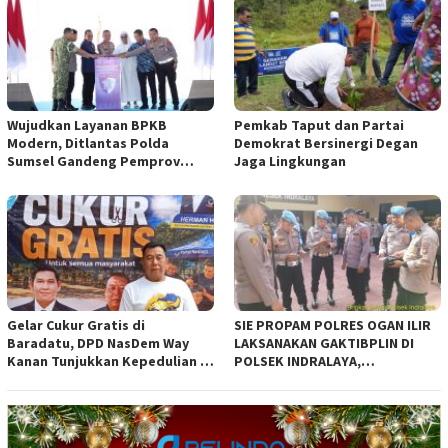
Wujudkan Layanan BPKB
Pemkab Taput dan Partai
Modern, Ditlantas Polda
Demokrat Bersinergi Degan
Sumsel Gandeng Pemprov
Jaga Lingkungan
Sumsel
Gelar Cukur Gratis di
SIE PROPAM POLRES OGAN ILIR
Baradatu, DPD NasDem Way
LAKSANAKAN GAKTIBPLIN DI
Kanan Tunjukkan Kepedulian di
POLSEK INDRALAYA,
Jumat Berkah
TINGKATKAN KEDISIPLINAN
PERSONEL POLRI*