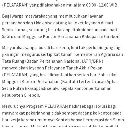
(PELATARAN) yang dilaksanakan mulai jam 08.00 -12.00 WIB.
Bagi warga masyarakat yang membutuhkan layanan
pertanahan dan tidak bisa datang ke loket layanan di hari
Senin-Jumat, sekarang bisa datang di akhir pekan pada hari
Sabtu dan Minggu ke Kantor Pertanahan Kabupaten Cirebon.
Masyarakat yang sibuk di hari kerja, kini tak perlu bingung lagi
jika ingin mengurus sertipikat tanah. Kementerian Agraria dan
Tata Ruang/Badan Pertanahan Nasional (ATR/BPN)
menyediakan layanan Pelayanan Tanah Akhir Pekan
(PELATARAN) yang bisa dimanfaatkan setiap hari Sabtu dan
Minggu di Kantor Pertanahan (Kantah) tertentu ucap Agha
Setia Putra Ekasaptadi selaku kepala kantor pertanahan
kabupaten Cirebon.
Menurutnya Program PELATARAN hadir sebagai solusi bagi
masyarakat pekerja yang tidak sempat datang ke kantor pada
hari kerja karena umumnya Kantah hanya beroperasi dari Senin
hingga Jumat. Melalui layanan ini, masyarakat kini memiliki