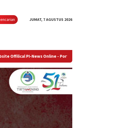
encarian
JUMAT, 7 AGUSTUS 2026
l PI-News Online - Portal Berita Terupdate & Terpercaya