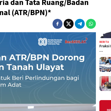
ria dan Tata Ruang/Badan
nal (ATR/BPN)*
BERITA
Fraksi
…