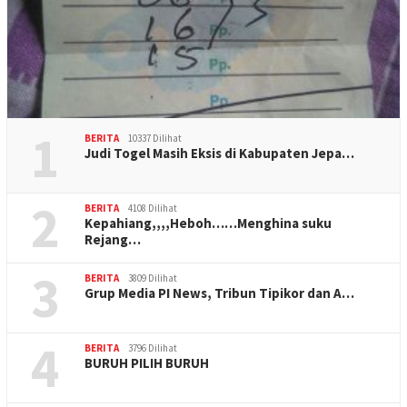
1
BERITA
10337 Dilihat
Judi Togel Masih Eksis di Kabupaten Jepa…
2
BERITA
4108 Dilihat
Kepahiang,,,,Heboh……Menghina suku
Rejang…
3
BERITA
3809 Dilihat
Grup Media PI News, Tribun Tipikor dan A…
4
BERITA
3796 Dilihat
BURUH PILIH BURUH