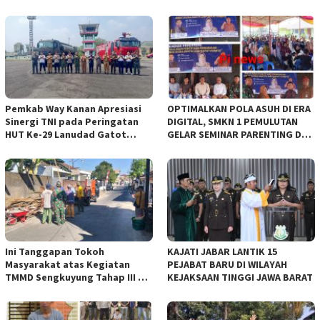
Pemkab Way Kanan Apresiasi
OPTIMALKAN POLA ASUH DI ERA
Sinergi TNI pada Peringatan
DIGITAL, SMKN 1 PEMULUTAN
HUT Ke-29 Lanudad Gatot
GELAR SEMINAR PARENTING DAN
Subroto Puspenerbad
SEPAKATI SERAGAM SISWA BARU
Ini Tanggapan Tokoh
KAJATI JABAR LANTIK 15
Masyarakat atas Kegiatan
PEJABAT BARU DI WILAYAH
TMMD Sengkuyung Tahap III TA.
KEJAKSAAN TINGGI JAWA BARAT
2026 Kodim 0735 Surakarta