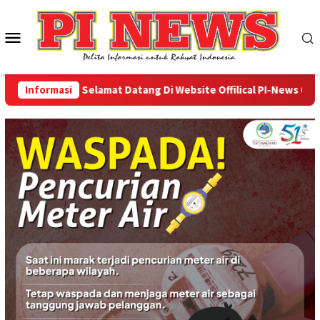
Loncat
ke
Menu
konten
Mobile
Informasi
Selamat Datang Di Website Offilical PI-News Online -