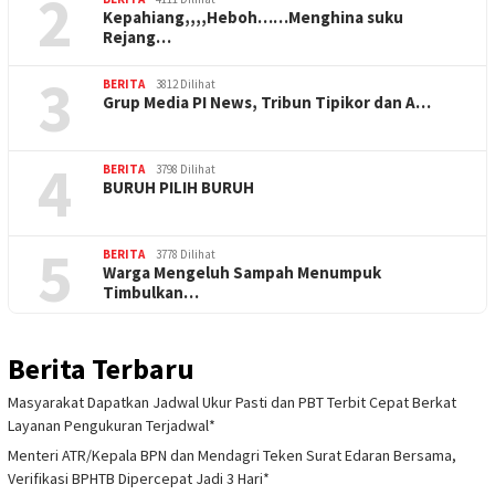
2
Kepahiang,,,,Heboh……Menghina suku
Rejang…
3
BERITA
3812 Dilihat
Grup Media PI News, Tribun Tipikor dan A…
4
BERITA
3798 Dilihat
BURUH PILIH BURUH
5
BERITA
3778 Dilihat
Warga Mengeluh Sampah Menumpuk
Timbulkan…
Berita Terbaru
Masyarakat Dapatkan Jadwal Ukur Pasti dan PBT Terbit Cepat Berkat
Layanan Pengukuran Terjadwal*
Menteri ATR/Kepala BPN dan Mendagri Teken Surat Edaran Bersama,
Verifikasi BPHTB Dipercepat Jadi 3 Hari*