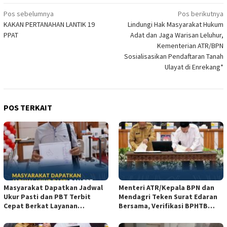
Navigasi
Pos sebelumnya
Pos berikutnya
‎KAKAN PERTANAHAN LANTIK 19
Lindungi Hak Masyarakat Hukum
pos
PPAT
Adat dan Jaga Warisan Leluhur,
Kementerian ATR/BPN
Sosialisasikan Pendaftaran Tanah
Ulayat di Enrekang*
POS TERKAIT
Masyarakat Dapatkan Jadwal
Menteri ATR/Kepala BPN dan
Ukur Pasti dan PBT Terbit
Mendagri Teken Surat Edaran
Cepat Berkat Layanan
Bersama, Verifikasi BPHTB
Pengukuran Terjadwal*
Dipercepat Jadi 3 Hari*