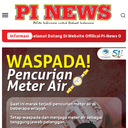
Loncat
ke
Menu
konten
Mobile
Informasi
Selamat Datang Di Website Offilical PI-News Online - 