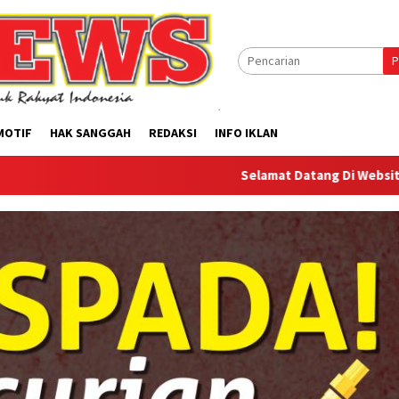
P
MOTIF
HAK SANGGAH
REDAKSI
INFO IKLAN
Selamat Datang Di Website Offilical PI-