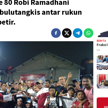
e 80 Robi Ramadhani
l bulutangkis antar rukun
etir.
BERITA
Fraksi
…