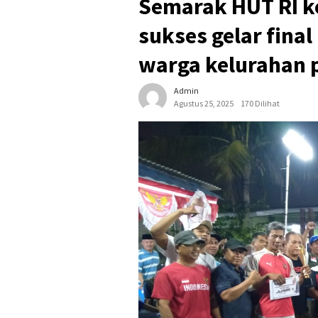
Semarak HUT RI k
sukses gelar fina
warga kelurahan p
Admin
Agustus 25, 2025
170 Dilihat