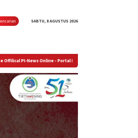
encarian
SABTU, 8 AGUSTUS 2026
News Online - Portal Berita Terupdate & Terpercaya