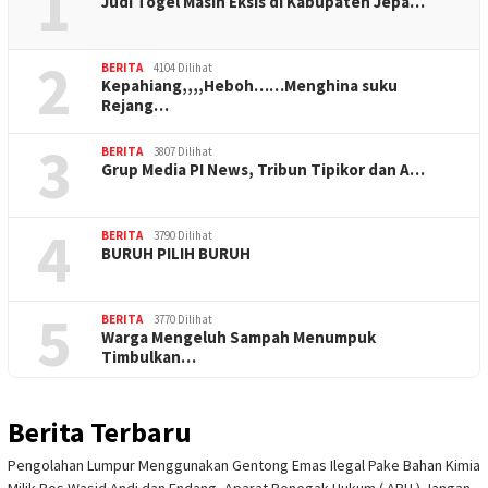
1
Judi Togel Masih Eksis di Kabupaten Jepa…
2
BERITA
4104 Dilihat
Kepahiang,,,,Heboh……Menghina suku
Rejang…
3
BERITA
3807 Dilihat
Grup Media PI News, Tribun Tipikor dan A…
4
BERITA
3790 Dilihat
BURUH PILIH BURUH
5
BERITA
3770 Dilihat
Warga Mengeluh Sampah Menumpuk
Timbulkan…
Berita Terbaru
Pengolahan Lumpur Menggunakan Gentong Emas Ilegal Pake Bahan Kimia
Milik Bos Wasid Andi dan Endang, Aparat Penegak Hukum ( APH ) Jangan