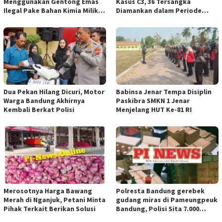
Menggunakan Gentong Emas
Kasus C3, 36 Tersangka
Ilegal Pake Bahan Kimia Milik
Diamankan dalam Periode
Bos Wasid Andi dan Endang,
Juni-Juli 2026
Aparat Penegak Hukum ( APH )
Jangan Sampai Diam Saja
Dua Pekan Hilang Dicuri, Motor
Babinsa Jenar Tempa Disiplin
Warga Bandung Akhirnya
Paskibra SMKN 1 Jenar
Kembali Berkat Polisi
Menjelang HUT Ke-81 RI
Merosotnya Harga Bawang
Polresta Bandung gerebek
Merah di Nganjuk, Petani Minta
gudang miras di Pameungpeuk
Pihak Terkait Berikan Solusi
Bandung, Polisi Sita 7.000
Botol Berbagai Merek