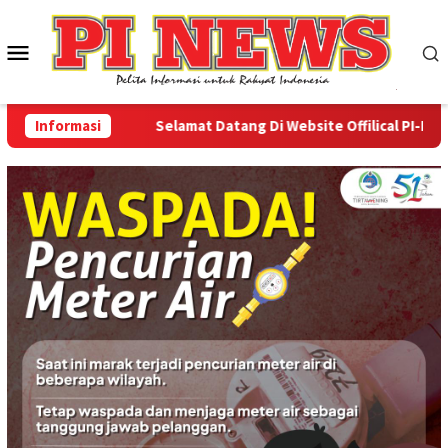
Loncat
ke
Menu
konten
Mobile
Informasi
Selamat Datang Di Website Offilical PI-News On