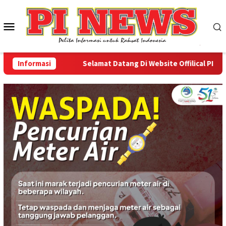
Loncat
ke
Menu
konten
Mobile
Informasi
Selamat Datang Di Website Offilical PI-News 