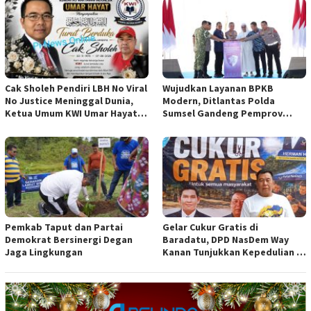
Cak Sholeh Pendiri LBH No Viral
Wujudkan Layanan BPKB
No Justice Meninggal Dunia,
Modern, Ditlantas Polda
Ketua Umum KWI Umar Hayat
Sumsel Gandeng Pemprov
Ucapkan Belangsungkawa
Sumsel
Pemkab Taput dan Partai
Gelar Cukur Gratis di
Demokrat Bersinergi Degan
Baradatu, DPD NasDem Way
Jaga Lingkungan
Kanan Tunjukkan Kepedulian di
Jumat Berkah