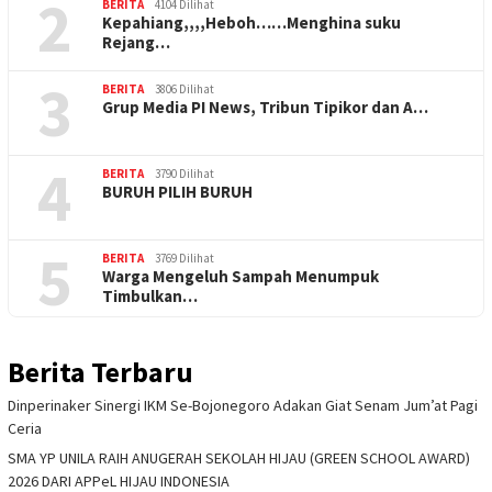
2
BERITA
4104 Dilihat
Kepahiang,,,,Heboh……Menghina suku
Rejang…
3
BERITA
3806 Dilihat
Grup Media PI News, Tribun Tipikor dan A…
4
BERITA
3790 Dilihat
BURUH PILIH BURUH
5
BERITA
3769 Dilihat
Warga Mengeluh Sampah Menumpuk
Timbulkan…
Berita Terbaru
Dinperinaker Sinergi IKM Se-Bojonegoro Adakan Giat Senam Jum’at Pagi
Ceria
SMA YP UNILA RAIH ANUGERAH SEKOLAH HIJAU (GREEN SCHOOL AWARD)
2026 DARI APPeL HIJAU INDONESIA