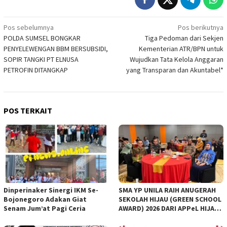
Navigasi
Pos sebelumnya
Pos berikutnya
POLDA SUMSEL BONGKAR
Tiga Pedoman dari Sekjen
pos
PENYELEWENGAN BBM BERSUBSIDI,
Kementerian ATR/BPN untuk
SOPIR TANGKI PT ELNUSA
Wujudkan Tata Kelola Anggaran
PETROFIN DITANGKAP
yang Transparan dan Akuntabel*
POS TERKAIT
Dinperinaker Sinergi IKM Se-
SMA YP UNILA RAIH ANUGERAH
Bojonegoro Adakan Giat
SEKOLAH HIJAU (GREEN SCHOOL
Senam Jum’at Pagi Ceria
AWARD) 2026 DARI APPeL HIJAU
INDONESIA