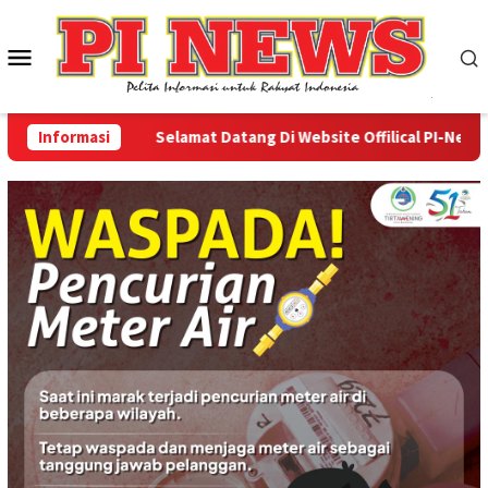
Loncat
ke
Menu
konten
Mobile
Informasi
Selamat Datang Di Website Offilical PI-News Onli