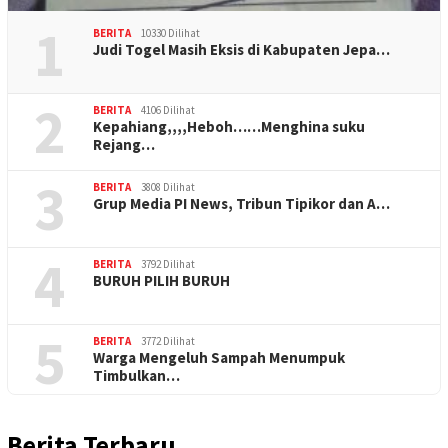
1
BERITA
10330 Dilihat
Judi Togel Masih Eksis di Kabupaten Jepa…
2
BERITA
4106 Dilihat
Kepahiang,,,,Heboh……Menghina suku
Rejang…
3
BERITA
3808 Dilihat
Grup Media PI News, Tribun Tipikor dan A…
4
BERITA
3792 Dilihat
BURUH PILIH BURUH
5
BERITA
3772 Dilihat
Warga Mengeluh Sampah Menumpuk
Timbulkan…
Berita Terbaru