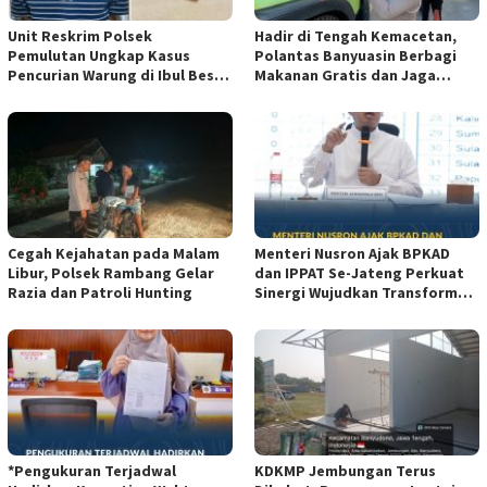
Unit Reskrim Polsek
Hadir di Tengah Kemacetan,
Pemulutan Ungkap Kasus
Polantas Banyuasin Berbagi
Pencurian Warung di Ibul Besar
Makanan Gratis dan Jaga
I, Satu Pelaku Diamankan
Kamseltibcarlantas
Cegah Kejahatan pada Malam
Menteri Nusron Ajak BPKAD
Libur, Polsek Rambang Gelar
dan IPPAT Se-Jateng Perkuat
Razia dan Patroli Hunting
Sinergi Wujudkan Transformasi
Layanan Pertanahan*
*Pengukuran Terjadwal
KDKMP Jembungan Terus