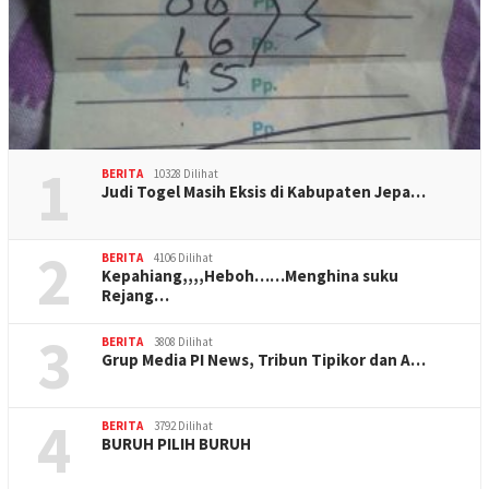
1
BERITA
10328 Dilihat
Judi Togel Masih Eksis di Kabupaten Jepa…
2
BERITA
4106 Dilihat
Kepahiang,,,,Heboh……Menghina suku
Rejang…
3
BERITA
3808 Dilihat
Grup Media PI News, Tribun Tipikor dan A…
4
BERITA
3792 Dilihat
BURUH PILIH BURUH