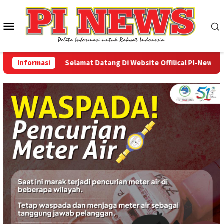
Loncat
ke
Menu
konten
Mobile
Informasi
Selamat Datang Di Website Offilical PI-News Online