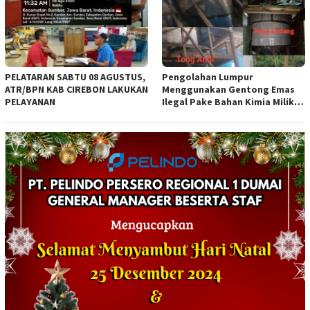
PELATARAN SABTU 08 AGUSTUS,
Pengolahan Lumpur
ATR/BPN KAB CIREBON LAKUKAN
Menggunakan Gentong Emas
PELAYANAN
Ilegal Pake Bahan Kimia Milik
Bos Wasid Andi dan Endang,
Aparat Penegak Hukum ( APH )
Jangan Sampai Diam Saja