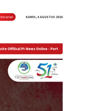
Pencarian
KAMIS, 6 AGUSTUS 2026
I-News Online - Portal Berita Terupdate & Terpercaya