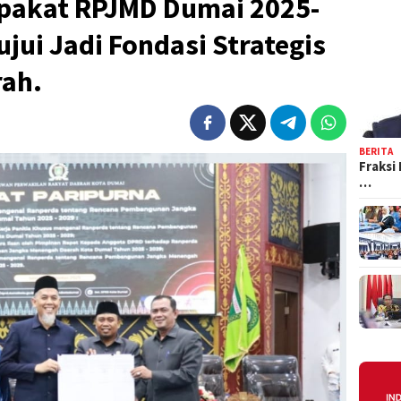
pakat RPJMD Dumai 2025-
jui Jadi Fondasi Strategis
ah.
BERITA
Fraksi
…