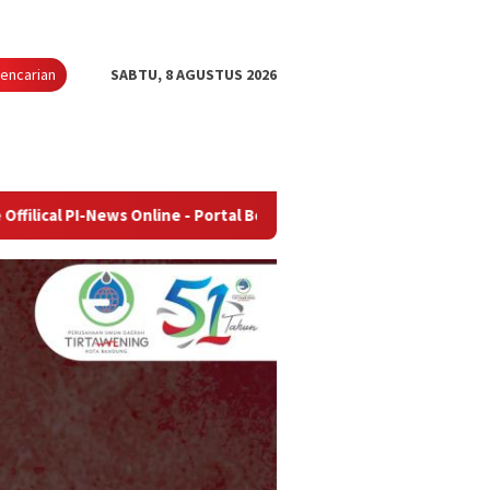
encarian
SABTU, 8 AGUSTUS 2026
ws Online - Portal Berita Terupdate & Terpercaya