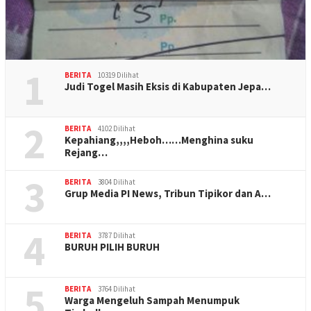
1
BERITA
10319 Dilihat
Judi Togel Masih Eksis di Kabupaten Jepa…
2
BERITA
4102 Dilihat
Kepahiang,,,,Heboh……Menghina suku
Rejang…
3
BERITA
3804 Dilihat
Grup Media PI News, Tribun Tipikor dan A…
4
BERITA
3787 Dilihat
BURUH PILIH BURUH
5
BERITA
3764 Dilihat
Warga Mengeluh Sampah Menumpuk