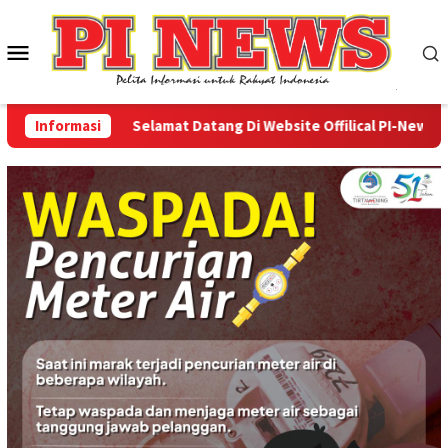
Loncat
ke
Menu
konten
Mobile
Informasi
Selamat Datang Di Website Offilical PI-News Online