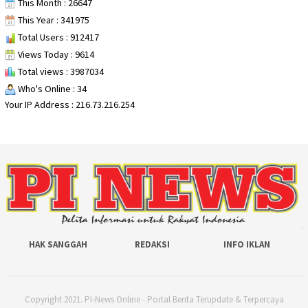
This Month : 26647
This Year : 341975
Total Users : 912417
Views Today : 9614
Total views : 3987034
Who's Online : 34
Your IP Address : 216.73.216.254
HAK SANGGAH
REDAKSI
INFO IKLAN
Copyright 2021. PI-News Online - Portal Berita Terupdate & Terpercaya