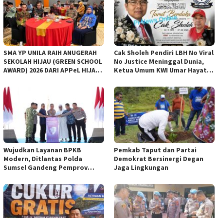
SMA YP UNILA RAIH ANUGERAH
Cak Sholeh Pendiri LBH No Viral
SEKOLAH HIJAU (GREEN SCHOOL
No Justice Meninggal Dunia,
AWARD) 2026 DARI APPeL HIJAU
Ketua Umum KWI Umar Hayat
INDONESIA
Ucapkan Belangsungkawa
Wujudkan Layanan BPKB
Pemkab Taput dan Partai
Modern, Ditlantas Polda
Demokrat Bersinergi Degan
Sumsel Gandeng Pemprov
Jaga Lingkungan
Sumsel