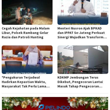
Cegah Kejahatan pada Malam
Menteri Nusron Ajak BPKAD
Libur, Polsek Rambang Gelar
dan IPPAT Se-Jateng Perkuat
Razia dan Patroli Hunting
Sinergi Wujudkan Transformasi
Layanan Pertanahan*
*Pengukuran Terjadwal
KDKMP Jembungan Terus
Hadirkan Kepastian Waktu,
Dikebut, Pengecoran Lantai
Masyarakat Tak Perlu Lama
Masuk Tahap Pengecoran
Menunggu Layanan Pertanahan
Lantai.