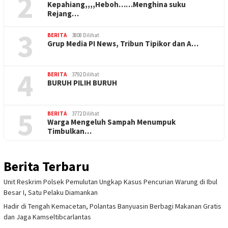
2
Kepahiang,,,,Heboh……Menghina suku
Rejang…
3
BERITA
3808 Dilihat
Grup Media PI News, Tribun Tipikor dan A…
4
BERITA
3792 Dilihat
BURUH PILIH BURUH
5
BERITA
3772 Dilihat
Warga Mengeluh Sampah Menumpuk
Timbulkan…
Berita Terbaru
Unit Reskrim Polsek Pemulutan Ungkap Kasus Pencurian Warung di Ibul
Besar I, Satu Pelaku Diamankan
Hadir di Tengah Kemacetan, Polantas Banyuasin Berbagi Makanan Gratis
dan Jaga Kamseltibcarlantas