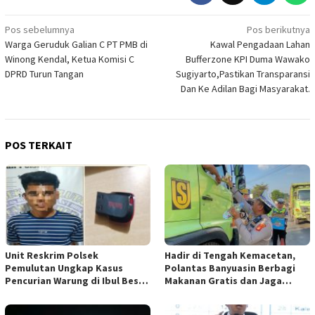
Navigasi
Pos sebelumnya
Pos berikutnya
Warga Geruduk Galian C PT PMB di
Kawal Pengadaan Lahan
pos
Winong Kendal, Ketua Komisi C
Bufferzone KPI Duma Wawako
DPRD Turun Tangan
Sugiyarto,Pastikan Transparansi
Dan Ke Adilan Bagi Masyarakat.
POS TERKAIT
Unit Reskrim Polsek
Hadir di Tengah Kemacetan,
Pemulutan Ungkap Kasus
Polantas Banyuasin Berbagi
Pencurian Warung di Ibul Besar
Makanan Gratis dan Jaga
I, Satu Pelaku Diamankan
Kamseltibcarlantas