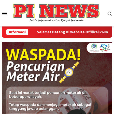
Loncat
ke
Menu
konten
Mobile
Informasi
Selamat Datang Di Website Offilical PI-News Onl