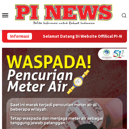
Loncat
ke
Menu
konten
Mobile
Informasi
Selamat Datang Di Website Offilical PI-News Onl