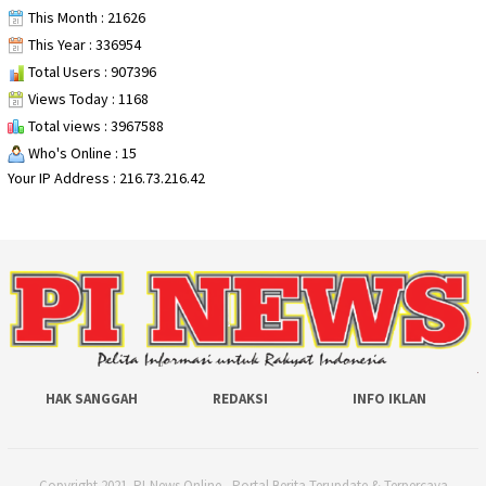
This Month : 21626
This Year : 336954
Total Users : 907396
Views Today : 1168
Total views : 3967588
Who's Online : 15
Your IP Address : 216.73.216.42
HAK SANGGAH
REDAKSI
INFO IKLAN
Copyright 2021. PI-News Online - Portal Berita Terupdate & Terpercaya