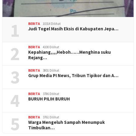
1
BERITA
10314 Dilihat
Judi Togel Masih Eksis di Kabupaten Jepa…
2
BERITA
4100 Dilihat
Kepahiang,,,,Heboh……Menghina suku
Rejang…
3
BERITA
3801 Dilihat
Grup Media PI News, Tribun Tipikor dan A…
4
BERITA
3786 Dilihat
BURUH PILIH BURUH
5
BERITA
3761 Dilihat
Warga Mengeluh Sampah Menumpuk
Timbulkan…