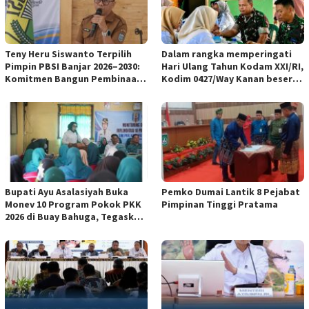
Teny Heru Siswanto Terpilih
Dalam rangka memperingati
Pimpin PBSI Banjar 2026–2030:
Hari Ulang Tahun Kodam XXI/RI,
Komitmen Bangun Pembinaan
Kodim 0427/Way Kanan beserta
Atlet Lebih Profesional &
Persit KCK Cab L Dim 0427/WK
Berkelanjutan
menghadiri kegiatan bakti
kesehatan di Poskesdim
0427/Way Kanan bekerja sama
dengan Puskesmas
Blambangan Umpu
Bupati Ayu Asalasiyah Buka
Pemko Dumai Lantik 8 Pejabat
Monev 10 Program Pokok PKK
Pimpinan Tinggi Pratama
2026 di Buay Bahuga, Tegaskan
Pentingnya Peran Keluarga
dan Gotong Royong