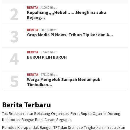
2
BERITA
4100 Dilihat
Kepahiang,,,,Heboh……Menghina suku
Rejang…
3
BERITA
3801 Dilihat
Grup Media PI News, Tribun Tipikor dan A…
4
BERITA
3786 Dilihat
BURUH PILIH BURUH
5
BERITA
3761 Dilihat
Warga Mengeluh Sampah Menumpuk
Timbulkan…
Berita Terbaru
Tak Bedakan Latar Belakang Organisasi Pers, Bupati Ogan Ilir Dorong
Kolaborasi Bangun Bumi Caram Seguguk
Pemdes Kiarapandak Bangun TPT dan Drainase Tingkatkan Infrastruktur