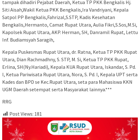
tampak dihadiri Pejabat Daerah, Ketua TP PKK Bengkalis Hj.
Siti Aisah,Wakil Ketua PKK Bengkalis,Ira Vandriyani, Kepala
Satpol PP Bengkalis,Fahrizal,S.STP, Kadis Kesehatan
Bengkalis,Hermanto, Camat Rupat Utara, Aulia Fikri,S.Sos,M.Si,
Kapolsek Rupat Utara, AKP. Herman, SH, Danramil Rupat, Lettu
Inf. Budiamsyah Saragih,
Kepala Puskesmas Rupat Utara, dr. Ratna, Ketua TP PKK Rupat
Utara, Dian Rachmadhny, S. STP, M. Si, Ketua TP PKK Rupat,
Erlina, SH(Ny.Hariadi), Kepala KUA Rupat Utara, Iskandar, S. Pd.
I, Ketua Pariwisata Rupat Utara, Nora, S. Pd. I, Kepala UPT serta
Kades dan BPD se Kec.Rupat Utara, seta para Mahasiswa KKN
UGM Daerah setempat serta Masyarakat lainnya.***
RRG
Post Views:
181