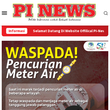
Loncat
ke
Menu
konten
Mobile
Informasi
Selamat Datang Di Website Offilical PI-News Onlin