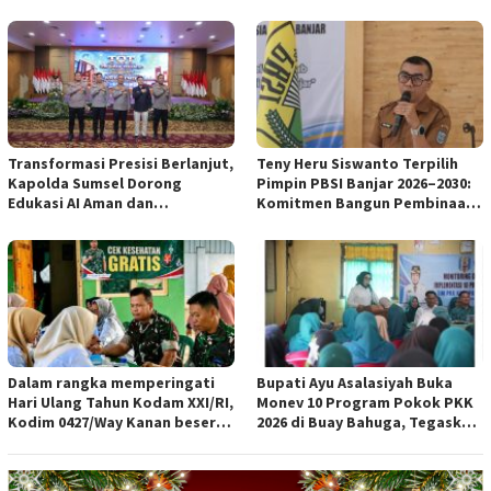
Bumi Caram Seguguk
Kenyamanan Warga
Transformasi Presisi Berlanjut,
Teny Heru Siswanto Terpilih
Kapolda Sumsel Dorong
Pimpin PBSI Banjar 2026–2030:
Edukasi AI Aman dan
Komitmen Bangun Pembinaan
Bertanggung Jawab di Sekolah
Atlet Lebih Profesional &
Berkelanjutan
Dalam rangka memperingati
Bupati Ayu Asalasiyah Buka
Hari Ulang Tahun Kodam XXI/RI,
Monev 10 Program Pokok PKK
Kodim 0427/Way Kanan beserta
2026 di Buay Bahuga, Tegaskan
Persit KCK Cab L Dim 0427/WK
Pentingnya Peran Keluarga
menghadiri kegiatan bakti
dan Gotong Royong
kesehatan di Poskesdim