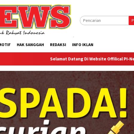
P
MOTIF
HAK SANGGAH
REDAKSI
INFO IKLAN
Selamat Datang Di Website Offilical PI-News Online - 