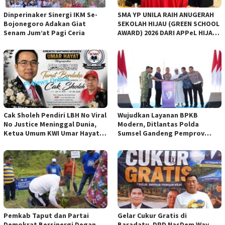
Dinperinaker Sinergi IKM Se-
SMA YP UNILA RAIH ANUGERAH
Bojonegoro Adakan Giat
SEKOLAH HIJAU (GREEN SCHOOL
Senam Jum’at Pagi Ceria
AWARD) 2026 DARI APPeL HIJAU
INDONESIA
Cak Sholeh Pendiri LBH No Viral
Wujudkan Layanan BPKB
No Justice Meninggal Dunia,
Modern, Ditlantas Polda
Ketua Umum KWI Umar Hayat
Sumsel Gandeng Pemprov
Ucapkan Belangsungkawa
Sumsel
Pemkab Taput dan Partai
Gelar Cukur Gratis di
Demokrat Bersinergi Degan
Baradatu, DPD NasDem Way