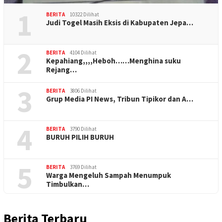
1
BERITA
10322 Dilihat
Judi Togel Masih Eksis di Kabupaten Jepa…
2
BERITA
4104 Dilihat
Kepahiang,,,,Heboh……Menghina suku
Rejang…
3
BERITA
3806 Dilihat
Grup Media PI News, Tribun Tipikor dan A…
4
BERITA
3790 Dilihat
BURUH PILIH BURUH
5
BERITA
3769 Dilihat
Warga Mengeluh Sampah Menumpuk
Timbulkan…
Berita Terbaru