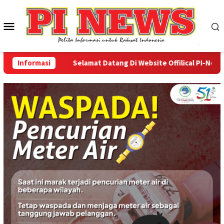
Loncat
ke
Menu
konten
Mobile
Informasi
Selamat Datang Di Website Offilical PI-News Onl