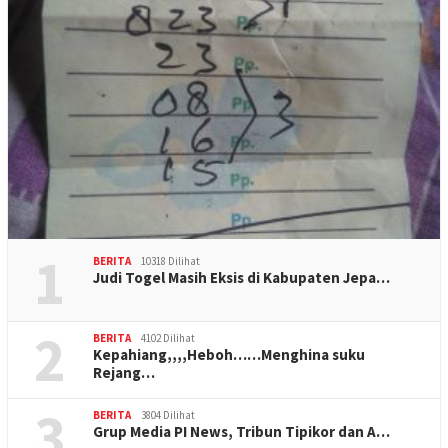
1
BERITA
10318 Dilihat
Judi Togel Masih Eksis di Kabupaten Jepa…
2
BERITA
4102 Dilihat
Kepahiang,,,,Heboh……Menghina suku
Rejang…
3
BERITA
3804 Dilihat
Grup Media PI News, Tribun Tipikor dan A…