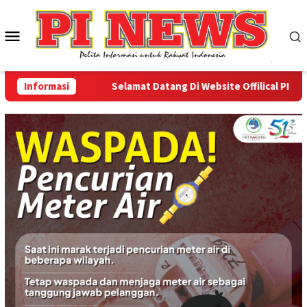
Loncat
ke
Menu
konten
Mobile
Informasi
Selamat Datang Di Website Offilical PI-News O