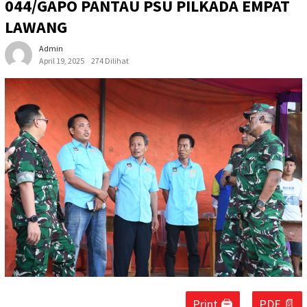
044/GAPO PANTAU PSU PILKADA EMPAT
LAWANG
Admin
April 19, 2025
274 Dilihat
Print 🖨
PDF 📄