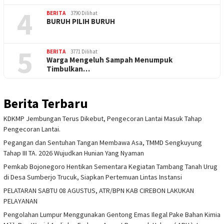
4
BERITA
3790 Dilihat
BURUH PILIH BURUH
5
BERITA
3771 Dilihat
Warga Mengeluh Sampah Menumpuk
Timbulkan…
Berita Terbaru
KDKMP Jembungan Terus Dikebut, Pengecoran Lantai Masuk Tahap
Pengecoran Lantai.
Pegangan dan Sentuhan Tangan Membawa Asa, TMMD Sengkuyung
Tahap III TA. 2026 Wujudkan Hunian Yang Nyaman
Pemkab Bojonegoro Hentikan Sementara Kegiatan Tambang Tanah Urug
di Desa Sumberjo Trucuk, Siapkan Pertemuan Lintas Instansi
PELATARAN SABTU 08 AGUSTUS, ATR/BPN KAB CIREBON LAKUKAN
PELAYANAN
Pengolahan Lumpur Menggunakan Gentong Emas Ilegal Pake Bahan Kimia