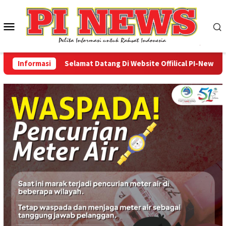
Loncat
ke
Menu
konten
Mobile
Informasi
Selamat Datang Di Website Offilical PI-News Online