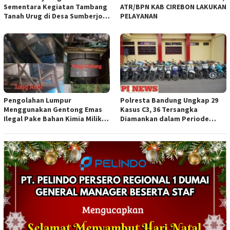
Sementara Kegiatan Tambang
ATR/BPN KAB CIREBON LAKUKAN
Tanah Urug di Desa Sumberjo
PELAYANAN
Trucuk, Siapkan Pertemuan
Lintas Instansi
Pengolahan Lumpur
Polresta Bandung Ungkap 29
Menggunakan Gentong Emas
Kasus C3, 36 Tersangka
Ilegal Pake Bahan Kimia Milik
Diamankan dalam Periode
Bos Wasid Andi dan Endang,
Juni-Juli 2026
Aparat Penegak Hukum ( APH )
Jangan Sampai Diam Saja