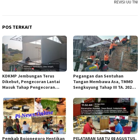
REVISI UU TNI
POS TERKAIT
KDKMP Jembungan Terus
Pegangan dan Sentuhan
Dikebut, Pengecoran Lantai
Tangan Membawa Asa, TMMD
Masuk Tahap Pengecoran
Sengkuyung Tahap III TA. 2026
Lantai.
Wujudkan Hunian Yang Nyaman
Pemkab Bojonegoro Hentikan
PELATARAN SABTU 08 AGUSTUS,