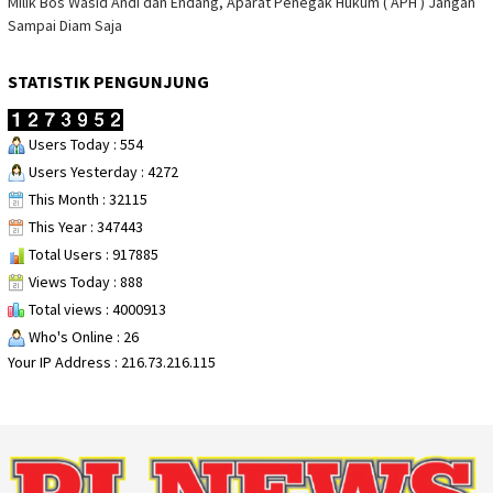
Milik Bos Wasid Andi dan Endang, Aparat Penegak Hukum ( APH ) Jangan
Sampai Diam Saja
STATISTIK PENGUNJUNG
Users Today : 554
Users Yesterday : 4272
This Month : 32115
This Year : 347443
Total Users : 917885
Views Today : 888
Total views : 4000913
Who's Online : 26
Your IP Address : 216.73.216.115