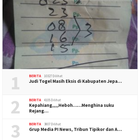
1
BERITA
10327 Dilihat
Judi Togel Masih Eksis di Kabupaten Jepa…
2
BERITA
4105 Dilihat
Kepahiang,,,,Heboh……Menghina suku
Rejang…
3
BERITA
3807 Dilihat
Grup Media PI News, Tribun Tipikor dan A…