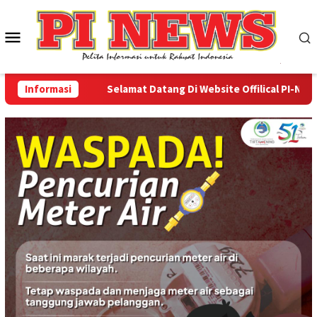
Loncat
ke
Menu
konten
Mobile
Informasi
Selamat Datang Di Website Offilical PI-News Onl