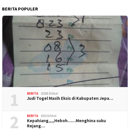
BERITA POPULER
1
BERITA
10318 Dilihat
Judi Togel Masih Eksis di Kabupaten Jepa…
2
BERITA
4102 Dilihat
Kepahiang,,,,Heboh……Menghina suku
Rejang…