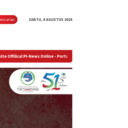
encarian
SABTU, 8 AGUSTUS 2026
-News Online - Portal Berita Terupdate & Terpercaya