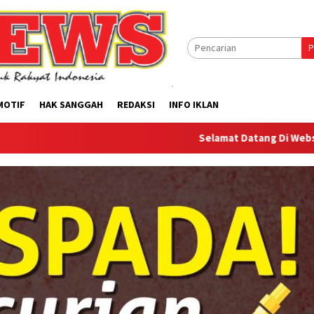
P
MOTIF
HAK SANGGAH
REDAKSI
INFO IKLAN
Selamat Datang Di Website Offilical PI