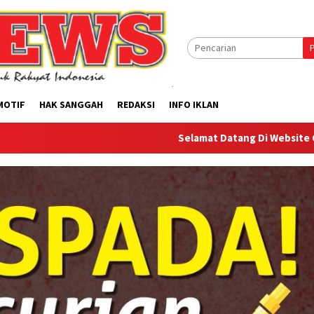
MOTIF
HAK SANGGAH
REDAKSI
INFO IKLAN
Selamat Datang Di Website Offilical PI-News