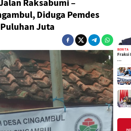
 Jalan Raksabumi –
ingambul, Diduga Pemdes
Puluhan Juta
BERITA
Fraksi
…