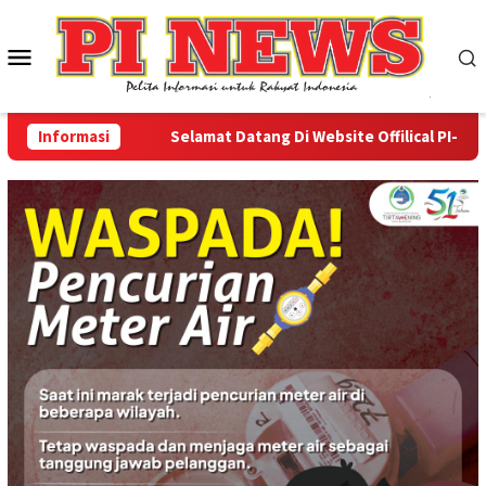
Loncat
ke
Menu
konten
Mobile
Informasi
Selamat Datang Di Website Offilical PI-News On