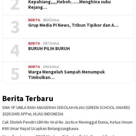
2
Kepahiang,,,,Heboh……Menghina suku
Rejang…
3
BERITA
3804 Dilihat
Grup Media PI News, Tribun Tipikor dan A…
4
BERITA
3787 Dilihat
BURUH PILIH BURUH
5
BERITA
3764 Dilihat
Warga Mengeluh Sampah Menumpuk
Timbulkan…
Berita Terbaru
SMA YP UNILA RAIH ANUGERAH SEKOLAH HIJAU (GREEN SCHOOL AWARD)
2026 DARI APPeL HIJAU INDONESIA
Cak Sholeh Pendiri LBH No Viral No Justice Meninggal Dunia, Ketua Umum
KWI Umar Hayat Ucapkan Belangsungkawa