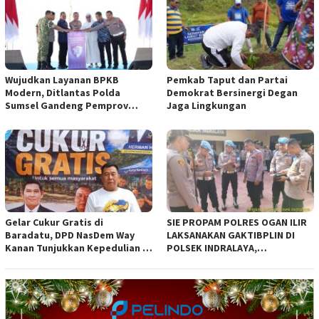
Wujudkan Layanan BPKB
Pemkab Taput dan Partai
Modern, Ditlantas Polda
Demokrat Bersinergi Degan
Sumsel Gandeng Pemprov
Jaga Lingkungan
Sumsel
Gelar Cukur Gratis di
SIE PROPAM POLRES OGAN ILIR
Baradatu, DPD NasDem Way
LAKSANAKAN GAKTIBPLIN DI
Kanan Tunjukkan Kepedulian di
POLSEK INDRALAYA,
Jumat Berkah
TINGKATKAN KEDISIPLINAN
PERSONEL POLRI*