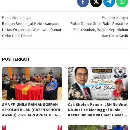
Navigasi
Pos sebelumnya
Pos berikutnya
Bangun Semangat Kebersamaan,
Rutan Dumai Gelar Bakti Sosial ke
pos
Lintas Organisasi Wartawan Dumai
Panti Asuhan, Wujud Kepedulian
Gelar Halal Bihalal
dan Cinta Kasih
POS TERKAIT
SMA YP UNILA RAIH ANUGERAH
Cak Sholeh Pendiri LBH No Viral
SEKOLAH HIJAU (GREEN SCHOOL
No Justice Meninggal Dunia,
AWARD) 2026 DARI APPeL HIJAU
Ketua Umum KWI Umar Hayat
INDONESIA
Ucapkan Belangsungkawa