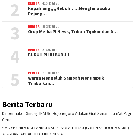
2
BERITA
4104 Dilihat
Kepahiang,,,,Heboh……Menghina suku
Rejang…
3
BERITA
3806 Dilihat
Grup Media PI News, Tribun Tipikor dan A…
4
BERITA
3790 Dilihat
BURUH PILIH BURUH
5
BERITA
3769 Dilihat
Warga Mengeluh Sampah Menumpuk
Timbulkan…
Berita Terbaru
Dinperinaker Sinergi IKM Se-Bojonegoro Adakan Giat Senam Jum’at Pagi
Ceria
SMA YP UNILA RAIH ANUGERAH SEKOLAH HIJAU (GREEN SCHOOL AWARD)
2026 DARI APPeL HIJAU INDONESIA