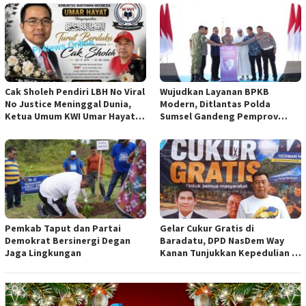
Cak Sholeh Pendiri LBH No Viral
Wujudkan Layanan BPKB
No Justice Meninggal Dunia,
Modern, Ditlantas Polda
Ketua Umum KWI Umar Hayat
Sumsel Gandeng Pemprov
Ucapkan Belangsungkawa
Sumsel
Pemkab Taput dan Partai
Gelar Cukur Gratis di
Demokrat Bersinergi Degan
Baradatu, DPD NasDem Way
Jaga Lingkungan
Kanan Tunjukkan Kepedulian di
Jumat Berkah