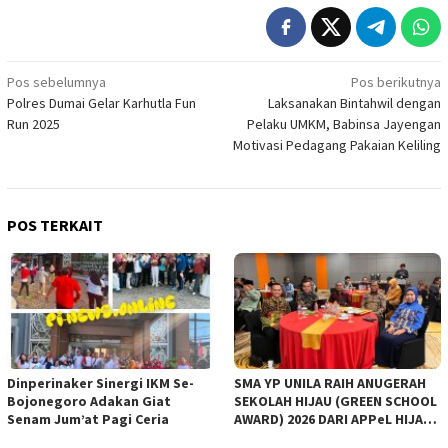
Navigasi
Pos sebelumnya
Pos berikutnya
Polres Dumai Gelar Karhutla Fun
Laksanakan Bintahwil dengan
pos
Run 2025
Pelaku UMKM, Babinsa Jayengan
Motivasi Pedagang Pakaian Keliling
POS TERKAIT
Dinperinaker Sinergi IKM Se-
SMA YP UNILA RAIH ANUGERAH
Bojonegoro Adakan Giat
SEKOLAH HIJAU (GREEN SCHOOL
Senam Jum’at Pagi Ceria
AWARD) 2026 DARI APPeL HIJAU
INDONESIA