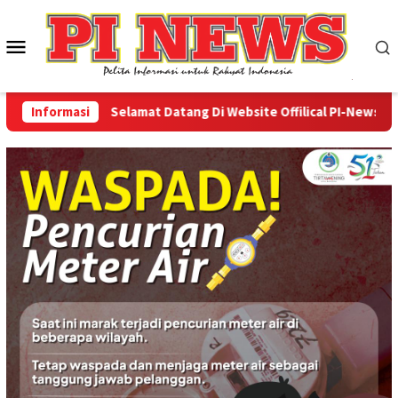
Loncat
ke
Menu
konten
Mobile
Informasi
Selamat Datang Di Website Offilical PI-News Online 