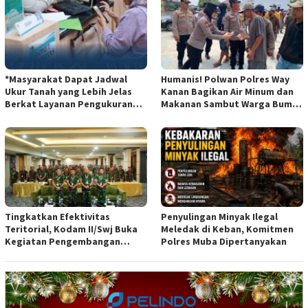
*Masyarakat Dapat Jadwal
Humanis! Polwan Polres Way
Ukur Tanah yang Lebih Jelas
Kanan Bagikan Air Minum dan
Berkat Layanan Pengukuran
Makanan Sambut Warga Bumi
Terjadwal*
Harjo
Tingkatkan Efektivitas
Penyulingan Minyak Ilegal
Teritorial, Kodam II/Swj Buka
Meledak di Keban, Komitmen
Kegiatan Pengembangan
Polres Muba Dipertanyakan
Kemampuan Komunikasi
Apkowil TA 2026*