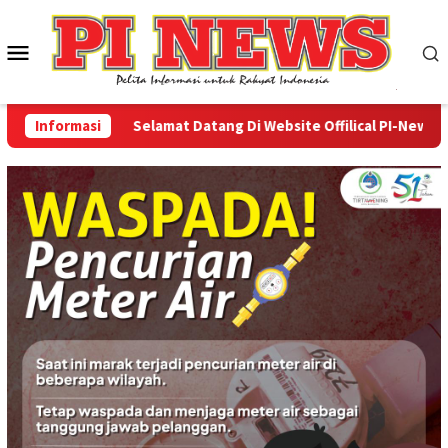
Loncat
ke
Menu
konten
Mobile
Informasi
Selamat Datang Di Website Offilical PI-News Onlin