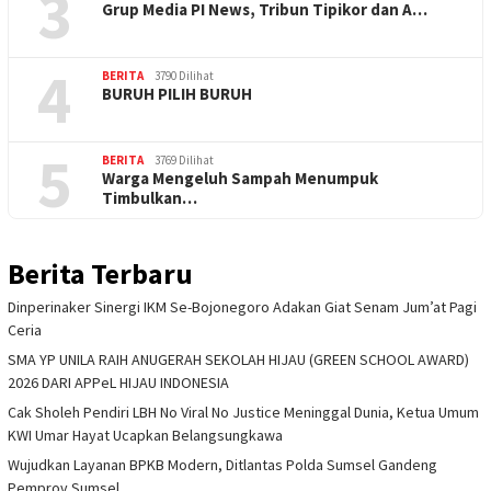
3
Grup Media PI News, Tribun Tipikor dan A…
4
BERITA
3790 Dilihat
BURUH PILIH BURUH
5
BERITA
3769 Dilihat
Warga Mengeluh Sampah Menumpuk
Timbulkan…
Berita Terbaru
Dinperinaker Sinergi IKM Se-Bojonegoro Adakan Giat Senam Jum’at Pagi
Ceria
SMA YP UNILA RAIH ANUGERAH SEKOLAH HIJAU (GREEN SCHOOL AWARD)
2026 DARI APPeL HIJAU INDONESIA
Cak Sholeh Pendiri LBH No Viral No Justice Meninggal Dunia, Ketua Umum
KWI Umar Hayat Ucapkan Belangsungkawa
Wujudkan Layanan BPKB Modern, Ditlantas Polda Sumsel Gandeng
Pemprov Sumsel