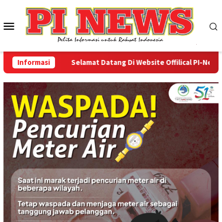
Loncat
ke
Menu
konten
Mobile
Informasi
Selamat Datang Di Website Offilical PI-News Onl