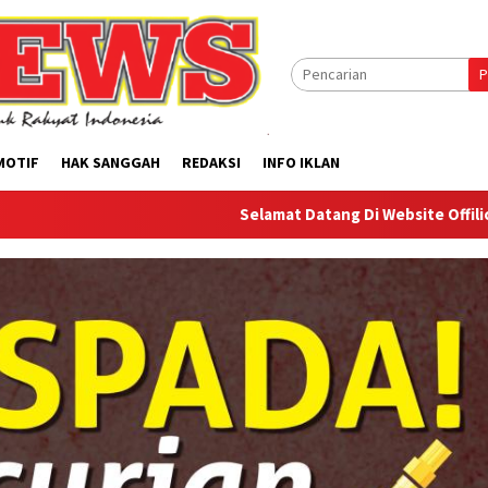
P
MOTIF
HAK SANGGAH
REDAKSI
INFO IKLAN
Selamat Datang Di Website Offilical PI-News Onl