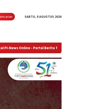
encarian
SABTU, 8 AGUSTUS 2026
ine - Portal Berita Terupdate & Terpercaya