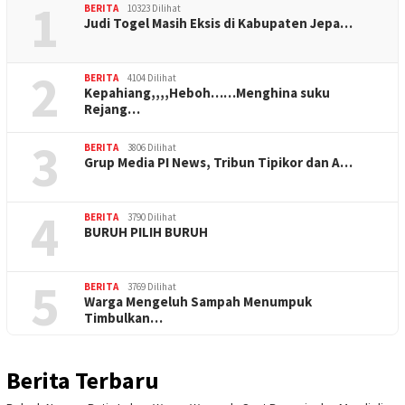
1
BERITA
10323 Dilihat
Judi Togel Masih Eksis di Kabupaten Jepa…
2
BERITA
4104 Dilihat
Kepahiang,,,,Heboh……Menghina suku
Rejang…
3
BERITA
3806 Dilihat
Grup Media PI News, Tribun Tipikor dan A…
4
BERITA
3790 Dilihat
BURUH PILIH BURUH
5
BERITA
3769 Dilihat
Warga Mengeluh Sampah Menumpuk
Timbulkan…
Berita Terbaru