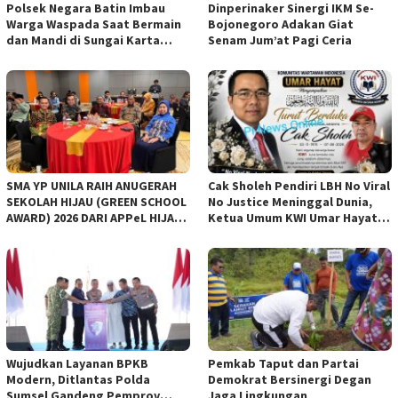
Polsek Negara Batin Imbau
Dinperinaker Sinergi IKM Se-
Warga Waspada Saat Bermain
Bojonegoro Adakan Giat
dan Mandi di Sungai Karta
Senam Jum’at Pagi Ceria
Jaya*
SMA YP UNILA RAIH ANUGERAH
Cak Sholeh Pendiri LBH No Viral
SEKOLAH HIJAU (GREEN SCHOOL
No Justice Meninggal Dunia,
AWARD) 2026 DARI APPeL HIJAU
Ketua Umum KWI Umar Hayat
INDONESIA
Ucapkan Belangsungkawa
Wujudkan Layanan BPKB
Pemkab Taput dan Partai
Modern, Ditlantas Polda
Demokrat Bersinergi Degan
Sumsel Gandeng Pemprov
Jaga Lingkungan