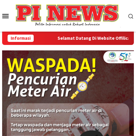
Loncat
ke
Menu
konten
Mobile
Informasi
Selamat Datang Di Website Offilical PI-Ne