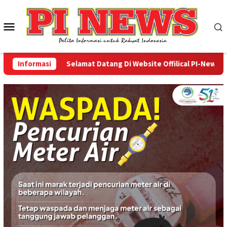
Loncat
ke
Menu
konten
Mobile
Informasi
Selamat Datang Di Website Offilical PI-News Online