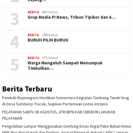
3
BERITA
3807 Dilihat
Grup Media PI News, Tribun Tipikor dan A…
4
BERITA
3790 Dilihat
BURUH PILIH BURUH
5
BERITA
3771 Dilihat
Warga Mengeluh Sampah Menumpuk
Timbulkan…
Berita Terbaru
Pemkab Bojonegoro Hentikan Sementara Kegiatan Tambang Tanah Urug
di Desa Sumberjo Trucuk, Siapkan Pertemuan Lintas Instansi
PELATARAN SABTU 08 AGUSTUS, ATR/BPN KAB CIREBON LAKUKAN
PELAYANAN
Pengolahan Lumpur Menggunakan Gentong Emas Ilegal Pake Bahan Kimia
Milik Bos Wasid Andi dan Endang, Aparat Penegak Hukum ( APH ) Jangan