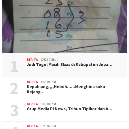
1
BERITA
10325 Dilihat
Judi Togel Masih Eksis di Kabupaten Jepa…
2
BERITA
4104 Dilihat
Kepahiang,,,,Heboh……Menghina suku
Rejang…
3
BERITA
3806 Dilihat
Grup Media PI News, Tribun Tipikor dan A…
BERITA
3790 Dilihat