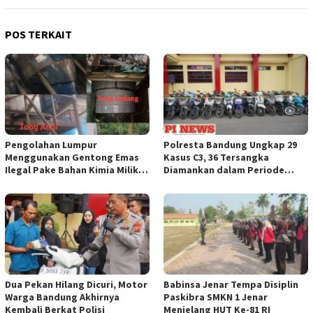
POS TERKAIT
Pengolahan Lumpur
Polresta Bandung Ungkap 29
Menggunakan Gentong Emas
Kasus C3, 36 Tersangka
Ilegal Pake Bahan Kimia Milik
Diamankan dalam Periode
Bos Wasid Andi dan Endang,
Juni-Juli 2026
Aparat Penegak Hukum ( APH )
Jangan Sampai Diam Saja
Dua Pekan Hilang Dicuri, Motor
Babinsa Jenar Tempa Disiplin
Warga Bandung Akhirnya
Paskibra SMKN 1 Jenar
Kembali Berkat Polisi
Menjelang HUT Ke-81 RI