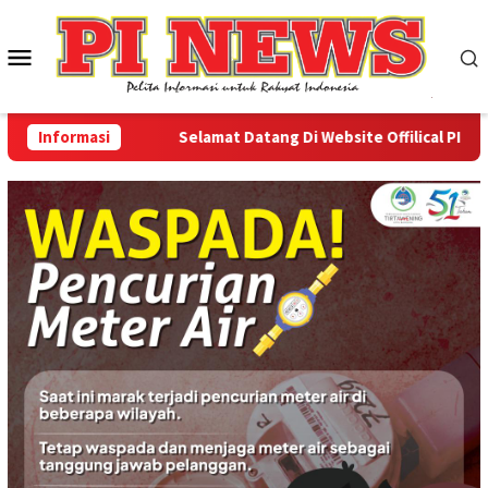
Loncat
ke
Menu
konten
Mobile
Informasi
Selamat Datang Di Website Offilical PI-News 