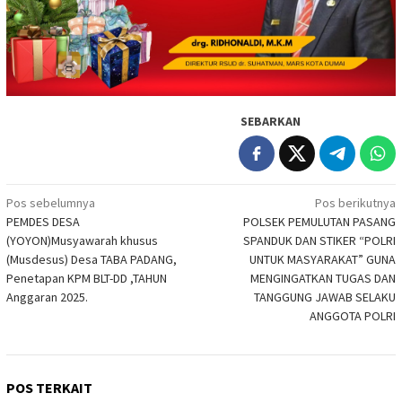
SEBARKAN
Navigasi
Pos sebelumnya
Pos berikutnya
PEMDES DESA
POLSEK PEMULUTAN PASANG
pos
(YOYON)Musyawarah khusus
SPANDUK DAN STIKER “POLRI
(Musdesus) Desa TABA PADANG,
UNTUK MASYARAKAT” GUNA
Penetapan KPM BLT-DD ,TAHUN
MENGINGATKAN TUGAS DAN
Anggaran 2025.
TANGGUNG JAWAB SELAKU
ANGGOTA POLRI
POS TERKAIT