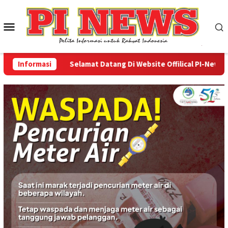
Loncat
ke
Menu
konten
Mobile
Informasi
Selamat Datang Di Website Offilical PI-News Onlin