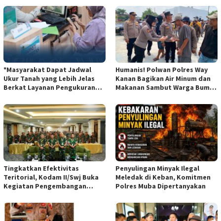
*Masyarakat Dapat Jadwal
Humanis! Polwan Polres Way
Ukur Tanah yang Lebih Jelas
Kanan Bagikan Air Minum dan
Berkat Layanan Pengukuran
Makanan Sambut Warga Bumi
Terjadwal*
Harjo*dan
Tingkatkan Efektivitas
Penyulingan Minyak Ilegal
Teritorial, Kodam II/Swj Buka
Meledak di Keban, Komitmen
Kegiatan Pengembangan
Polres Muba Dipertanyakan
Kemampuan Komunikasi
Apkowil TA 2026*