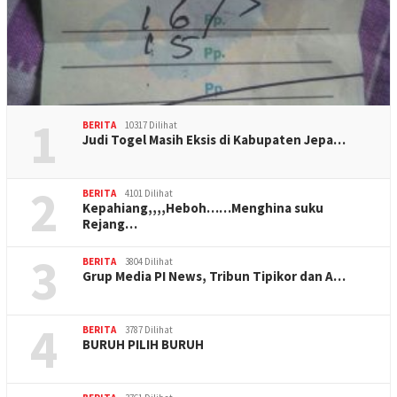
1
BERITA
10317 Dilihat
Judi Togel Masih Eksis di Kabupaten Jepa…
2
BERITA
4101 Dilihat
Kepahiang,,,,Heboh……Menghina suku
Rejang…
3
BERITA
3804 Dilihat
Grup Media PI News, Tribun Tipikor dan A…
4
BERITA
3787 Dilihat
BURUH PILIH BURUH