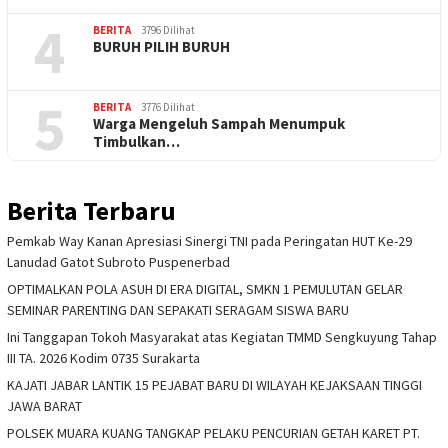
4
BERITA
3796 Dilihat
BURUH PILIH BURUH
5
BERITA
3776 Dilihat
Warga Mengeluh Sampah Menumpuk
Timbulkan…
Berita Terbaru
Pemkab Way Kanan Apresiasi Sinergi TNI pada Peringatan HUT Ke-29
Lanudad Gatot Subroto Puspenerbad
OPTIMALKAN POLA ASUH DI ERA DIGITAL, SMKN 1 PEMULUTAN GELAR
SEMINAR PARENTING DAN SEPAKATI SERAGAM SISWA BARU
Ini Tanggapan Tokoh Masyarakat atas Kegiatan TMMD Sengkuyung Tahap
III TA. 2026 Kodim 0735 Surakarta
KAJATI JABAR LANTIK 15 PEJABAT BARU DI WILAYAH KEJAKSAAN TINGGI
JAWA BARAT
POLSEK MUARA KUANG TANGKAP PELAKU PENCURIAN GETAH KARET PT.