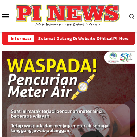
Loncat
ke
Menu
konten
Mobile
Informasi
Selamat Datang Di Website Offilical PI-News Online 