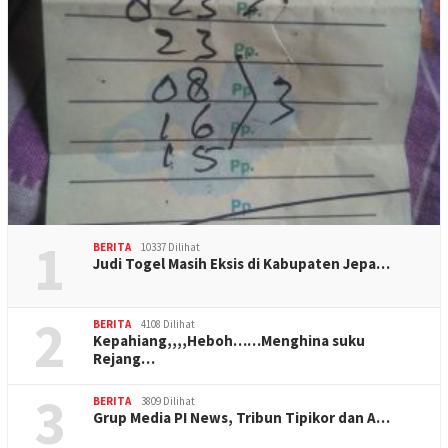
1
BERITA
10337 Dilihat
Judi Togel Masih Eksis di Kabupaten Jepa…
2
BERITA
4108 Dilihat
Kepahiang,,,,Heboh……Menghina suku
Rejang…
3
BERITA
3809 Dilihat
Grup Media PI News, Tribun Tipikor dan A…