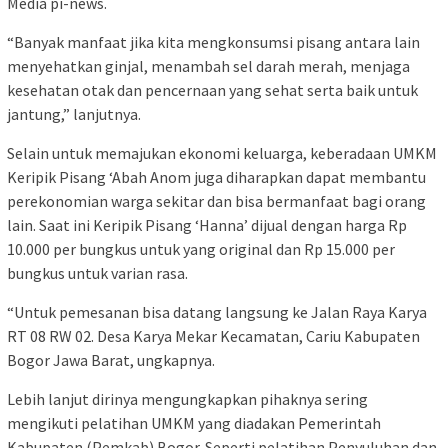
Media pi-news.
“Banyak manfaat jika kita mengkonsumsi pisang antara lain
menyehatkan ginjal, menambah sel darah merah, menjaga
kesehatan otak dan pencernaan yang sehat serta baik untuk
jantung,” lanjutnya.
Selain untuk memajukan ekonomi keluarga, keberadaan UMKM
Keripik Pisang ‘Abah Anom juga diharapkan dapat membantu
perekonomian warga sekitar dan bisa bermanfaat bagi orang
lain. Saat ini Keripik Pisang ‘Hanna’ dijual dengan harga Rp
10.000 per bungkus untuk yang original dan Rp 15.000 per
bungkus untuk varian rasa.
“Untuk pemesanan bisa datang langsung ke Jalan Raya Karya
RT 08 RW 02. Desa Karya Mekar Kecamatan, Cariu Kabupaten
Bogor Jawa Barat, ungkapnya.
Lebih lanjut dirinya mengungkapkan pihaknya sering
mengikuti pelatihan UMKM yang diadakan Pemerintah
Kabupaten (Pemkab) Bogor. Seperti pelatihan Penyuluhan dan