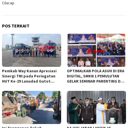
Cilacap
POS TERKAIT
Pemkab Way Kanan Apresiasi
OPTIMALKAN POLA ASUH DI ERA
Sinergi TNI pada Peringatan
DIGITAL, SMKN 1 PEMULUTAN
HUT Ke-29 Lanudad Gatot
GELAR SEMINAR PARENTING DAN
Subroto Puspenerbad
SEPAKATI SERAGAM SISWA BARU
Ini Tanggapan Tokoh
KAJATI JABAR LANTIK 15